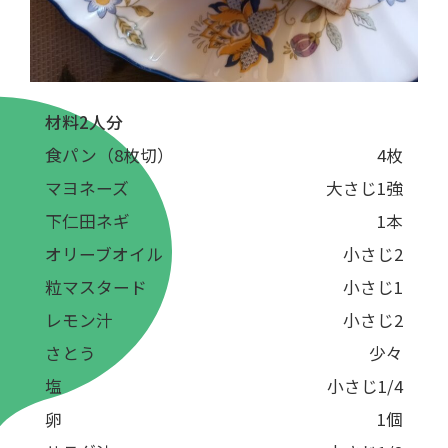
材料2人分
食パン（8枚切）
4枚
マヨネーズ
大さじ1強
下仁田ネギ
1本
オリーブオイル
小さじ2
粒マスタード
小さじ1
レモン汁
小さじ2
さとう
少々
塩
小さじ1/4
卵
1個