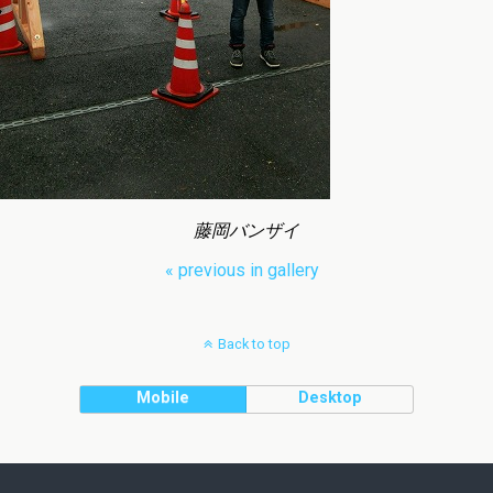
藤岡バンザイ
« previous in gallery
Back to top
Mobile
Desktop