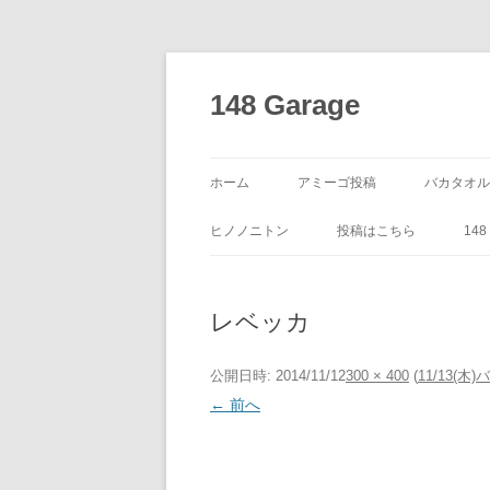
コ
ン
テ
148 Garage
ン
ツ
へ
ス
キ
ッ
ホーム
アミーゴ投稿
バカタオル
プ
ヒノノニトン
投稿はこちら
14
レベッカ
公開日時:
2014/11/12
300 × 400
(
11/13(
← 前へ