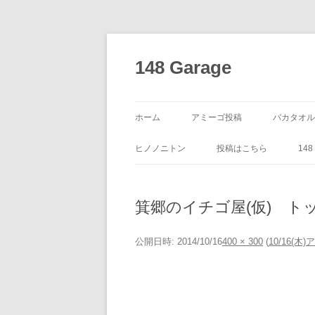
コ
ン
テ
148 Garage
ン
ツ
へ
ス
キ
ッ
ホーム
アミーゴ投稿
バカタオル
プ
ヒノノニトン
投稿はこちら
14
箕郷のイチゴ屋(仮) ト
公開日時:
2014/10/16
400 × 300
(
10/16(木