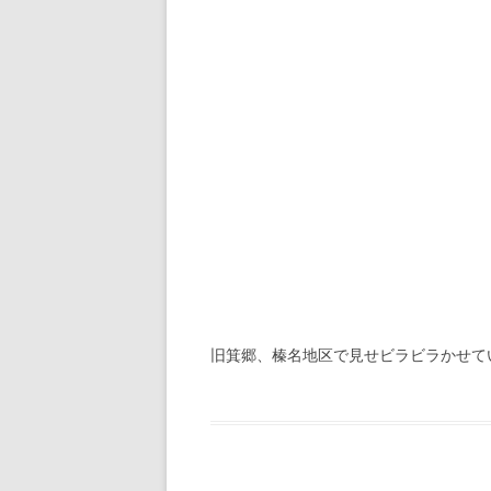
旧箕郷、榛名地区で見せビラビラかせてい