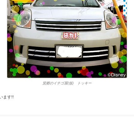
箕郷のイチゴ屋(仮) トッキー
ます!!