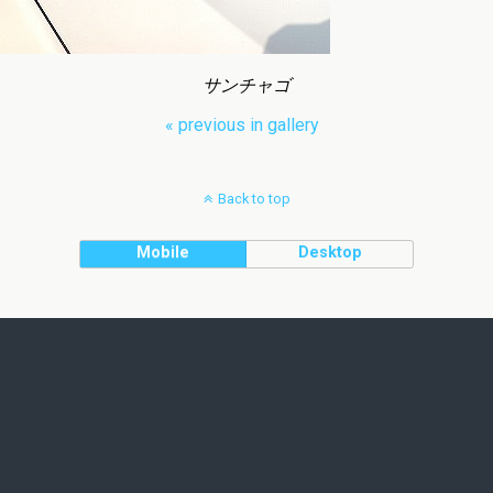
サンチャゴ
« previous in gallery
Back to top
Mobile
Desktop