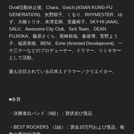
Ovall活動休止後、Chara、Gotch (ASIAN KUNG-FU
GENERATION)、矢野顕子、くるり、RHYMESTER、ゆ
ず、大橋トリオ、米津玄師、安藤裕子、SKY-HI (AAA)、
SALU、Awesome City Club、Sick Team、DEAN
FUJIOKA、藤原さくら、尾崎裕哉、秦基博、菅野よう
子、福原美穂、BENI、Eshe (Arrested Development)、一
十三十一などのプロデューサー、ドラマー、リミキサー
として活動。
最も注目されている日本人ドラマー／クリエイター。
■各賞
・決勝進出バンド（8組）：賞状並び賞品
・BEST ROCKERS （1組）：賞金10万円および賞品、複