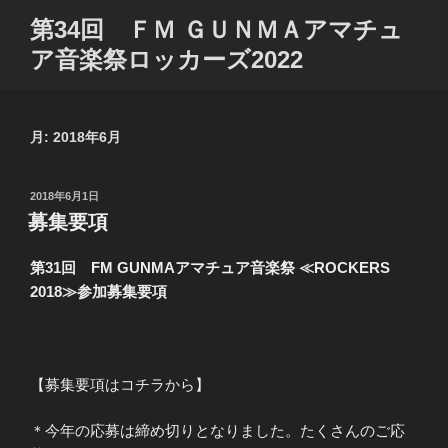
コ
第34回 ＦＭ ＧＵＮＭＡアマチュ
ン
ア音楽祭ロッカーズ2022
テ
ン
ツ
へ
月:
2018年6月
ス
キ
投
2018年6月1日
ッ
稿
募集要項
プ
日:
第31回 FM GUNMAアマチュア音楽祭 ≪ROCKERS
2018≫参加募集要項
【募集要項はコチラから】
＊今年の応募は締め切りとなりました。たくさんのご応