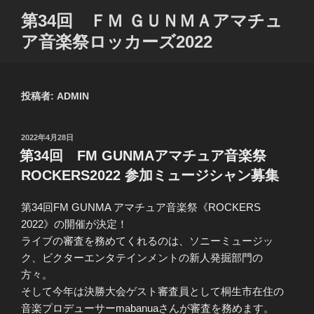
コ
第34回 ＦＭ ＧＵＮＭＡアマチュ
ン
ア音楽祭ロッカーズ2022
テ
ン
ツ
へ
投稿者:
ADMIN
ス
キ
投
2022年4月28日
ッ
稿
第34回 FM GUNMAアマチュア音楽祭
プ
日:
ROCKERS2022 参加ミュージシャン募集
第34回FM GUNMA アマチュア音楽祭《ROCKERS
2022》の開催が決定！
ライブの審査を務めてくれるのは、ソニーミュージッ
ク、ビクターエンタテインメントの新人発掘部門の
方々。
そして今年は決勝大会ゲスト審査員として桐生市在住の
音楽プロデューサーmabanuaさんが審査を務めます。