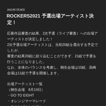
投
2021年7月28日
稿
ROCKERS2021 予選出場アーティスト決
日:
定！
応募作品審査の結果、2次予選（ライブ審査）への出場ア
ーティストが決定しました！
2次予選出場アーティストは、当初20組を選出する予定で
したが、
審査の結果20組に絞り込むことができず、21組で予選を
行うことになりました。
なお、全体のバランスを考慮し、桐生会場は10組、高崎
会場は11組で予選を開催します。
出場アーティスト一覧
（桐生会場 8月14日）
・GO TO EIGHT
・オレンジマーマレード