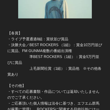
【各賞】
・ライブ予選通過8組：賞状並び賞品
・決勝大会／BEST ROCKERS （1組）：賞金10万円並び
に賞品、FM GUNMA複数の番組出演権
準BEST ROCKERS（1組）：賞金5万円並
びに賞品
上毛新聞社賞（1組）：賞品他 ※その他各
賞あり
【その他】
・すべての応募書類・作品については返却いたしません
のでご了承ください。
・ご応募頂いた個人情報は法令に基づき、エフエム群馬
が厳重に管理し、ROCKERSに関連する目的以外には一