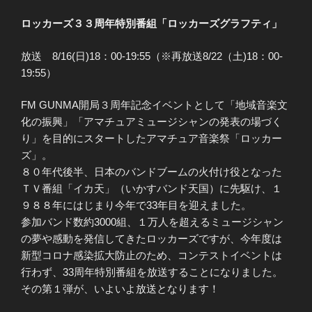
ロッカーズ３３周年特別番組「ロッカーズグラフティ」
放送 8/16(日)18：00-19:55（※再放送8/22（土)18：00-
19:55）
FM GUNMA開局３周年記念イベントとして「地域音楽文
化の振興」「アマチュアミュージシャンの発表の場づく
り」を目的にスタートしたアマチュア音楽祭「ロッカー
ズ」。
８０年代後半、日本のバンドブームの火付け役となった
ＴＶ番組「イカ天」（いかすバンド天国）に先駆け、１
９８８年にはじまり今年で33年目を迎えました。
参加バンド数約3000組、１万人を超えるミュージシャン
の夢や感動を発信してきたロッカーズですが、今年度は
新型コロナ感染拡大防止のため、コンテストイベントは
行わず、33周年特別番組を放送することになりました。
その第１弾が、いよいよ放送となります！