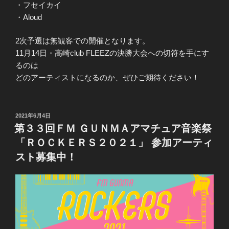
・フセイカイ
・Aloud
2次予選は無観客での開催となります。
11月14日・高崎club FLEEZの決勝大会への切符を手にす
るのは
どのアーティストになるのか、ぜひご期待ください！
投
2021年6月4日
稿
第３３回ＦＭ ＧＵＮＭＡアマチュア音楽祭
日:
「ＲＯＣＫＥＲＳ２０２１」 参加アーティ
スト募集中！