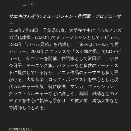
ューサー
サエキけんぞう○ミュージシャン・作詞家・プロデューサ
ー
1958年7月28日 千葉県出身。大学在学中に『ハルメンズ
の近代体操』(1980年)でミュージシャンとしてデビュー。
1983年「パール兄弟」を結成し、『未来はパール』で再
デビュー。2003年にフランスで「スシ頭の男」でCDデビ
ューし、仏ツアーを開催。作詞家として沢田研二、小泉
今日子、モーニング娘。パフィーなど多数のアーティス
トに提供しているほか、アニメ作品のテーマ曲も多く手
がける。大衆音楽（ロック・ポップス）を中心とした現
代カルチャー全般、特に映画、マンガ、ファッション、
クラブ・カルチャーなどに詳しく、新聞、雑誌などのメ
ディアを中心に執筆も手がけ、立教大学、獨協大学など
で講師もつとめる。
投
2019年11月12日