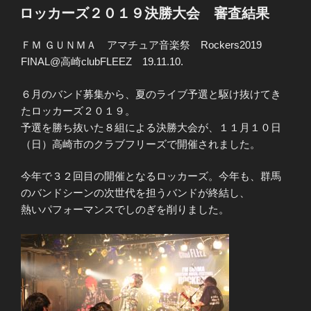
稿
ロッカーズ２０１９決勝大会 審査結果
日:
ＦＭ ＧＵＮＭＡ アマチュア音楽祭 Rockers2019
FINAL@高崎clubFLEEZ 19.11.10.
６月のバンド募集から、夏のライブ予選と駆け抜けてき
たロッカーズ２０１９。
予選を勝ち抜いた８組による決勝大会が、１１月１０日
（日）高崎市のクラブフリーズで開催されました。
今年で３２回目の開催となるロッカーズ。今年も、群馬
のバンドシーンの次世代を担うバンドが終結し、
熱いパフォーマンスでしのぎを削りました。