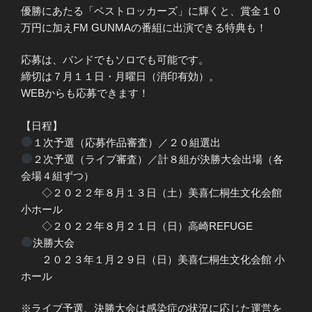
優勝にあたる「ベストロッカーズ」に輝くと、賞金１０
万円に加えFM GUNMAの番組に出演できる特典も！
応募は、バンドでもソロでも可能です。
締切は７月１１日・月曜日（消印有効）。
WEBからも応募できます！
【日程】
１次予選（応募作品審査）／２０組選出
２次予選（ライブ審査）／計８組が決勝大会出場（各
会場４組ずつ）
◇２０２２年８月１３日（土）美喜仁桐生文化会館
小ホール
◇２０２２年８月２１日（日）高崎REFUGE
決勝大会
２０２３年１月２９日（日）美喜仁桐生文化会館 小
ホール
※ライブ予選、決勝大会は感染症の状況に応じた運営を