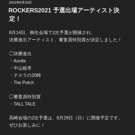
投
2021年8月16日
稿
ROCKERS2021 予選出場アーティスト決
日:
定！
8月14日、桐生会場で2次予選が開催され、
決勝進出アーティスト、審査員特別賞が決定しました！
◯決勝進出
・Aonibi
・中山姫李
・テスラの20時
・The Potch
◯審査員特別賞
・TALL TALE
高崎会場の2次予選は、8月29日（日）に開催予定です。
ぜひお楽しみに！