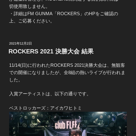
切使用致しません。
・詳細はFM GUNMA「ROCKERS」のHPをご確認の
上、ご応募ください。
投
2021年12月2日
稿
ROCKERS 2021 決勝大会 結果
日:
11/14(日)に行われたROCKERS 2021決勝大会は、無観客
での開催になりましたが、全8組の熱いライブが行われま
した。
入賞アーティストは、以下の通りです。
ベストロッカーズ：アイカワヒトミ