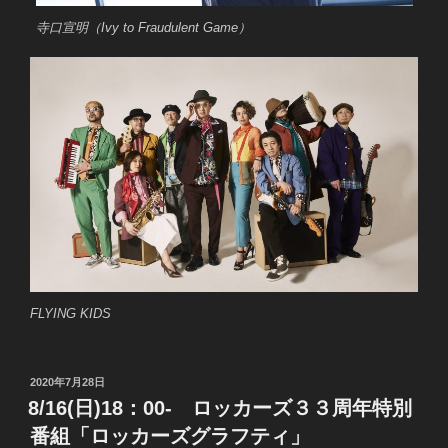
寺口宣明（Ivy to Fraudulent Game）
FLYING KIDS
投
2020年7月28日
稿
8/16(日)18：00- ロッカーズ３３周年特別
日:
番組「ロッカーズグラフティ」