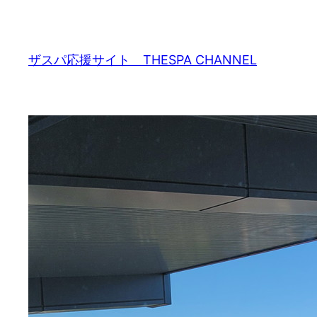
内
容
を
ザスパ応援サイト THESPA CHANNEL
ス
キ
ッ
プ