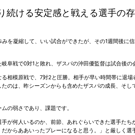
り続ける安定感と戦える選手の存
歩みを凝縮して、いい試合ができたが、その1週間後に
た岐阜戦で0対1と敗れ、ザスパの沖田優監督は試合後の
なる相模原戦で、7対2と圧勝。相手が早い時間帯に退場
したのは、昨シーズンからも含めたザスパの成長、そし
ームの弱さであり、課題です。
選手が何人いるのか、前節、あれぐらいできた選手たち
、だからああいったプレーになると思う。」と厳しく選