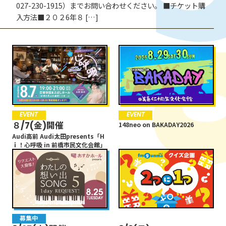
20:30
027-230-1915）までお問い合わせください。 ■チケット購
入方法■２０２6年８ […]
川谷絵音（ゲスの極み乙女。/indigo la
End）
20:30
GENERATIONSの
GENETALK
20:55
GENERATIONS from EXILE TRIBE
EVENT
募集中
EVENT
CANPAIGN
EVENT
EVENT
EVENT
EVENT
20:55
８/7(金)開催
8/25(火)開催
８/7(金)開催
8/30(日)
８/7(金)開催
NEWS
148neo on BAKADAY2026
148neo on BAKADAY2026
148neo on BAKADAY2026
21:00
Audi高前 Audi太田presents「H
【リクエスト募集中】1DAY
Audi高前 Audi太田presents「H
8/30(日)群馬マスコミ３社マッ
Audi高前 Audi太田presents「H
ｉ！心呼吸 in 前橋市民文化会館」
REQUEST わたしの想い出SONG
ｉ！心呼吸 in 前橋市民文化会館」
チ 「群馬ダイヤモンドペガサス
ｉ！心呼吸 in 前橋市民文化会館」
5
VS福島レッドホープス」
21:00
S.I.N NEXT GENERATION
21:55
坂本昌行
長野博
井ノ原快彦
21:55
NEWS
募集中
EVENT
EVENT
未分類
EVENT
EVENT
22:00