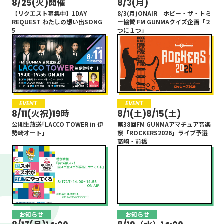
8/25(火)開催
8/11(火祝)19時
8/11(火祝)19時
8/3(月)
8/1(土)8/15(土)
8/1(土)8/15(土)
【リクエスト募集中】1DAY
公開生放送｢LACCO TOWER in 伊
公開生放送｢LACCO TOWER in 伊
8/3(月)ONAIR ホビー・ザ・トミ
第38回FM GUNMAアマチュア音楽
第38回FM GUNMAアマチュア音楽
22:00
SPITZ 草野マサムネのロッ
REQUEST わたしの想い出SONG
勢崎オート｣
勢崎オート｣
ー協賛 FM GUNMAクイズ企画「２
祭「ROCKERS2026」ライブ予選
祭「ROCKERS2026」ライブ予選
5
つに１つ」
高崎・前橋
高崎・前橋
ク大陸漫遊記
22:55
草野マサムネ
22:55
NEWS
23:00
EVENT
お知らせ
EVENT
お知らせ
8/11(火祝)19時
8/17(月)14:00~
8/1(土)8/15(土)
8/19（水）14:00~
23:00
桑田佳祐のやさしい夜遊び
公開生放送｢LACCO TOWER in 伊
特別番組「待ち遠しい！国スポ全
第38回FM GUNMAアマチュア音楽
8/19(水) 特別番組『中学生のため
勢崎オート｣
スポが群馬にやってくる」
祭「ROCKERS2026」ライブ予選
のお仕事ブックSPECIAL』
23:55
桑田佳祐
高崎・前橋
23:55
RADIO MUSEUM～聴く、
名画
24:00
浜崎美保
お知らせ
お知らせ
お知らせ
お知らせ
24:00
「坂崎さんの番組」という
発売日 7/2(木)
7/29(水)19:00OA！