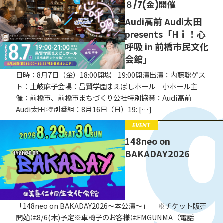
18:55
竹岡圭
８/7(金)開催
EVENT
Audi高前 Audi太田
18:55
NEWS
CAMPAIGN
presents「Hｉ！心
19:00
呼吸 in 前橋市民文化
お知らせ
会館」
19:00
山田五郎と中川翔子の『リ
日時：8月7日（金）18:00開場 19:00開演出演：内藤聡ゲス
ミックスZ』
19:30
ト：土岐麻子会場：昌賢学園まえばしホール 小ホール主
催：前橋市、前橋市まちづくり公社特別協賛：Audi高前
中川翔子
Audi太田 特別番組：8月16日（日）19: […]
19:30
Jazz Reminiscence
EVENT
148neo on
19:55
山中千尋
BAKADAY2026
19:55
恋する日本史
20:00
神田蘭
「148neo on BAKADAY2026〜本公演〜」 ※チケット販売
20:00
川谷絵音の約30分我慢して
開始は8/6(木)予定※車椅子のお客様はFMGUNMA（電話
くれませんか