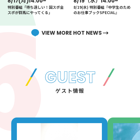
8/17(月)14:00~
8/19（水）14:00~
バカタオル2026
特別番組｢NOTICE～Ivy to
番組（再）
24:55
特別番組「待ち遠しい！国スポ全
8/19(水) 特別番組『中学生のため
Fraudulent Game SPECIAL 」
スポが群馬にやってくる」
のお仕事ブックSPECIAL』
OA！
坂崎幸之助
24:55
IT'S MUSIC
VIEW MORE HOT NEWS
25:00
鈴木まひる
25:00
未確認欲望学 ホシガリア
ン
26:00
GUEST
岡野陽一
みりちゃむ
ゲスト情報
26:00
RADIO NME JAPAN～NEW
MUSICAL EXPRESS JAPAN
27:00
～
古川琢也（ＮＭＥ Japan編集長）
27:00
風とロック