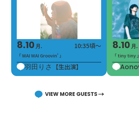
27:30
松田晋二（THE BACK HORN）
箭内道彦
27:30
FAMILY DISCO
28:00
DJ OSSHY
8.10
8.10
10:35頃～
月.
月.
28:00
「 WAI WAI Groovin' 」
「 tiny tiny 
MUSIC LAUGH MIX（再）
羽田りさ
Aono
【生出演】
29:00
VIEW MORE GUESTS