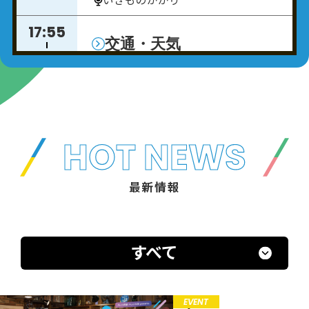
17:55
交通・天気
18:00
18:00
すとぷりころんの
STPRhythm!!
18:30
ころん
STPR CREATORS
HOT NEWS
18:30
内田彩の 「うちださんのお
最新情報
うっちー」（再）
18:45
18:45
トーク＆マナーレッスン
18:50
岡部哲彦
すべて
18:50
Car Life Up To You
EVENT
募集中