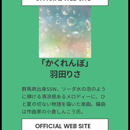
「終わりが手招きしている」
「HIGHLIGHT」
「Small tree」
「かくれんぼ」
「毒」
Ivy to Fraudulent Game
HoSoVoSo
脇山えりか
工藤さくら
羽田りさ
群馬県で結成された3人組ロックバン
三重出身、高崎在住のシンガーソング
群馬県出身SSW。ソーダ水の泡のよう
高崎出身の宅録音楽家。これまでの柔
福岡出身・群馬在住のシンガーソング
ド。15周年イヤーを終えた節目に制作
ライターホソボソ。「僕も誰かにアレ
に弾ける清涼感あるメロディーに、ひ
らかでアンビエントな作風とは異な
ライター。牧歌的でハートウォームな
された本作は、原点回帰の意思を色濃
ンジされたい。」という自身の一言か
と夏の切ない物語を描いた楽曲。編曲
り、疾走感溢れるストロングなロック
歌声をアコースティックサウンドとと
く反映したEP になった。
ら、登山仲間で音楽家のはるこうべさ
は作曲家の小倉しんこう氏。
チューンに仕上がっている。
もに届けている。
んによるアレンジが決まり制作した
OFFICIAL WEB SITE
OFFICIAL WEB SITE
OFFICIAL WEB SITE
OFFICIAL WEB SITE
OFFICIAL WEB SITE
EP。