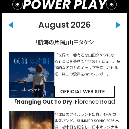
POWER PLAY
August 2026
「Pressure Dynamite」
「Toi toi toi！」
「航海の片隅」
「新女神」
「ゼロカラ」
インナージャーニー
名誉伝説
山田タケシ
gb
パーカーズ
「世界で一番有名な山田タケシにな
Vo.こたにの儚くも温かい唯⼀無⼆の歌
2人組ロックバンド。メジャーデビュー
ストレートな歌詞とどこか懐かしい口
gb（ジービー）は、ソウルミュージッ
る」ことを夢見て今年5月デビュー。特
声と、Gt.けっさくが⼿がけるポップで
シングルの曲名「Toi toi toi」はうまく
ずさんでしまうメロディが持ち味のロ
ク界のレジェンドKool &The Gang の
徴的な名前とのギャップを感じさせる
コミカルなライフミュージックが、圧
いくよ！というドイツ語のおまじない
ックバンド。体現している“POPS”の
オリジナルメンバー ジョージ・ブラウ
唯一無二の歌声を持つシンガー。
倒的中毒性を⽣む。
の言葉。
厚みがさらに増した楽曲。
ンを父に持つシンガーソングライタ
ー。
OFFICIAL WEB SITE
OFFICIAL WEB SITE
OFFICIAL WEB SITE
OFFICIAL WEB SITE
OFFICIAL WEB SITE
「Good At Lying（ft. Langhorne Slim）」
「Hanging Out To Dry」
「マクラメ フィーチャリング メイ･シモネス」
「ディナー・パーティー」
「break up season」
ナイル・ホーラン
Florence Road
Yorke
ジレット・ジョンソン
アロン
今注目のアイルランド出身、4人組ガー
オーストラリア出身のオルタナティ
ワン・ダイレクションのメンバーで、
ルズバンド。SUMMER SONIC 2026 出
ブ・ポップ・アーティスト。
現在はソロとして活動。本作はシネマ
アロンは、米国ノースカロライナ州出
アメリカナッシュビルを拠点に活動す
演！初来日を記念し、日本オリジナル
日本でも注目を集めていて、indigo la
ティックでありながらオーガニックな
身。ジャジー・ポップの新星。去年、
るシンガー・ソングライター。フォー