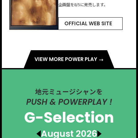
企画盤を8/5に発売します。
Endとのコラボシングルもリリースし
サウンドが特徴。
ジャズの名門ヴァーヴレコードと契約
ク／アメリカーナの人気シンガー・ソ
ている。
しEPをリリース。
ングライター、ラングホーン・スリム
をフィーチャーした楽曲。
OFFICIAL WEB SITE
OFFICIAL WEB SITE
OFFICIAL WEB SITE
OFFICIAL WEB SITE
OFFICIAL WEB SITE
VIEW MORE POWER PLAY
地元ミュージシャンを
PUSH & POWERPLAY !
G-Selection
August 2026