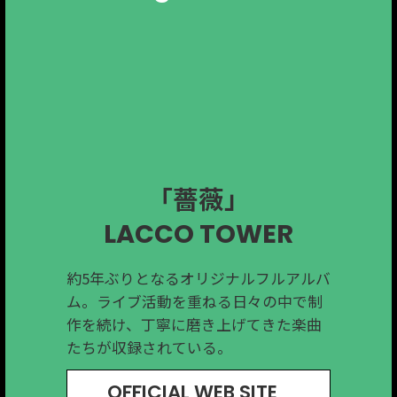
「レッツゴー花札」
「euphoria」
「Needed」
「Halo」
「薔薇」
ザ・リーサルウェポンズ
The Gentle Flower.
SHAKALABBITS
LACCO TOWER
Ovall
約5年ぶりとなるオリジナルフルアルバ
2024年に活動を再開した
桐生市在住mabanuaのバンド。メンバ
アメリカ出身サイボーグジョーさん
沼田発の４人組ロックバンドThe
ム。ライブ活動を重ねる日々の中で制
SHAKALABBITSが、再開後初となるミ
ー3人全員がプロデューサーとしても活
と、前橋出身アイキッドさんのユニッ
Gentle Flower. 日常の中に生まれる理
作を続け、丁寧に磨き上げてきた楽曲
ニアルバムをリリース。ポップセンス
躍する音楽集団。光と影を映し出す二
ト。
想と現実のわずかな “ズレ” に焦点を当
たちが収録されている。
とスカパンクを軸としたサウンドが魅
面性が際立つアルバム。
「花札」をテーマにした 80年代風ディ
てた、哲学的な一曲。
力の１枚。
スコソング。
OFFICIAL WEB SITE
OFFICIAL WEB SITE
OFFICIAL WEB SITE
OFFICIAL WEB SITE
OFFICIAL WEB SITE