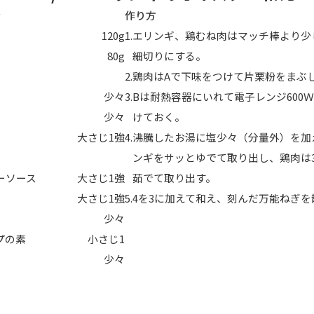
分
作り方
120g
エリンギ、鶏むね肉はマッチ棒より少
80g
細切りにする。
鶏肉はAで下味をつけて片栗粉をまぶ
少々
Bは耐熱容器にいれて電子レンジ600Ｗ
少々
けておく。
大さじ1強
沸騰したお湯に塩少々（分量外）を加
HOT NEWS
POWER P
ンギをサッとゆでて取り出し、鶏肉は3
最新情報
GUEST
G-Selecti
ーソース
大さじ1強
茹でて取り出す。
ゲスト情報
SPECIAL
STAY TUN
大さじ1強
4を3に加えて和え、刻んだ万能ねぎを
タイアップ企画
少々
プの素
小さじ1
少々
会社概要
ラジオ広告
採用情報