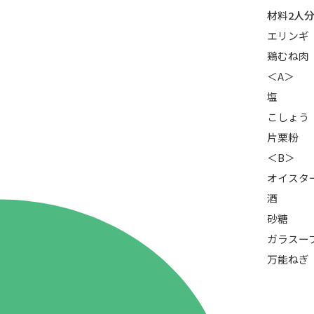
材料2人
エリンギ
鶏むね肉
＜A＞
塩
こしょう
片栗粉
＜B＞
オイスタ
酒
砂糖
86.3
ガラスー
Main
MHz
万能ねぎ
Haruna
82.2MHz
Naganohara
82.0MHz
Numata
77.8MHz