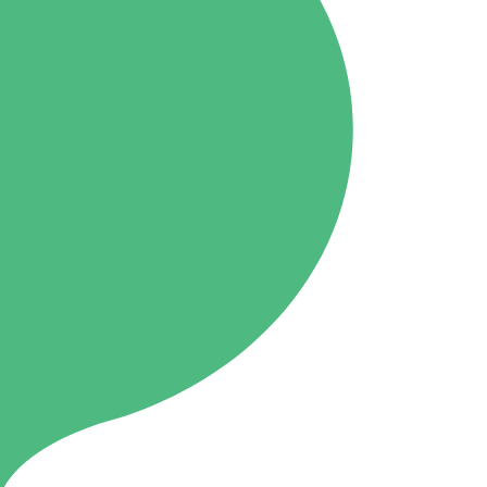
Onishi
87.1MHz
Kusatsu
76.7MHz
Manba
88.0MHz
Tone
79.4MHz