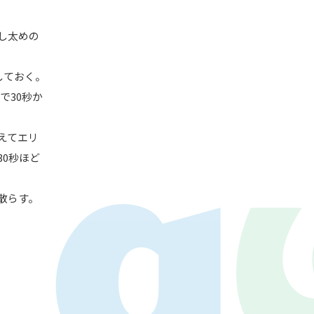
し太めの
しておく。
で30秒か
えてエリ
LAY
0秒ほど
パワープレイ
on
G-Selection
ED!
散らす。
STAY TUNED!バックナンバー
後援情報