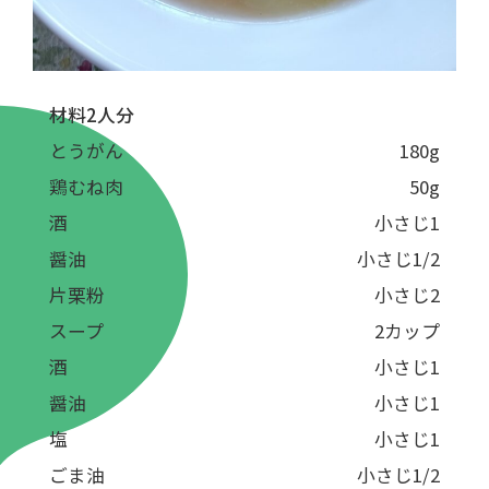
材料2人分
とうがん
180g
鶏むね肉
50g
酒
小さじ1
醤油
小さじ1/2
片栗粉
小さじ2
スープ
2カップ
酒
小さじ1
醤油
小さじ1
塩
小さじ1
ごま油
小さじ1/2