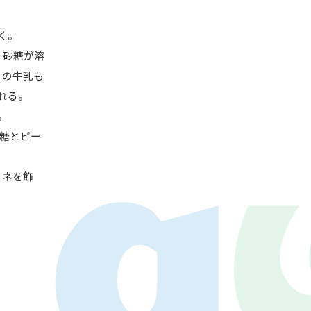
く。
、砂糖が溶
りの牛乳も
れる。
。
LAY
パワープレイ
砂糖とピー
on
G-Selection
ED!
STAY TUNED!バックナンバー
リネを飾
後援情報