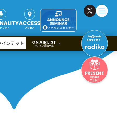
NALITY
ACCESS
ナリティ
アクセス
を今すぐ聴く！
ON AIR LIST
クインテット
オンエア楽曲一覧
PRESENT
ご応募は
こちら！