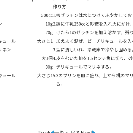
分
作り方
500㏄
板ゼラチンは水につけてふやかしてお
ン
10g
鍋に牛乳250㏄と砂糖を入れ火にかけ
70g
けたら1のゼラチンを加え溶かす。残
キュール
大さじ1
加えよく混ぜ、ピーチリキュールを入
リネ＞
型に流しいれ、冷蔵庫で冷やし固める
HOT NEWS
POWER P
最新情報
大1個
皮をむいた桃を1.5センチ角に切り、
GUEST
G-Selecti
ゲスト情報
30g
チリキュールでマリネする。
SPECIAL
STAY TUN
タイアップ企画
キュール
大さじ1
3のプリンを皿に盛り、上から桃のマ
る。
会社概要
ラジオ広告
採用情報
アナウンスセミナー
Back
一覧へ戻る
Next