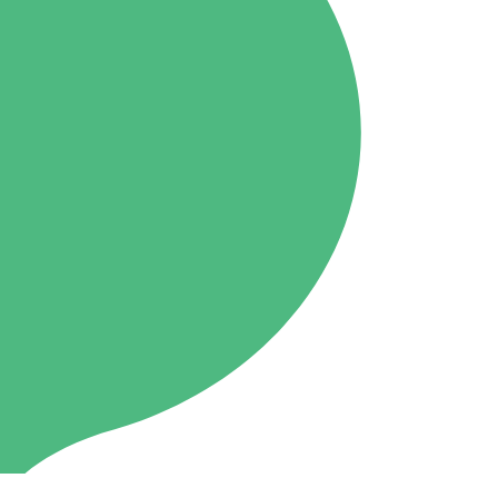
Kusatsu
76.7MHz
Manba
88.0MHz
Tone
79.4MHz