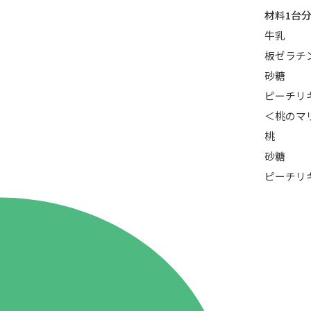
材料1台
牛乳
板ゼラチ
砂糖
ピーチリ
＜桃のマ
桃
砂糖
ピーチリ
86.3
Main
MHz
Haruna
82.2MHz
Naganohara
82.0MHz
Numata
77.8MHz
Onishi
87.1MHz