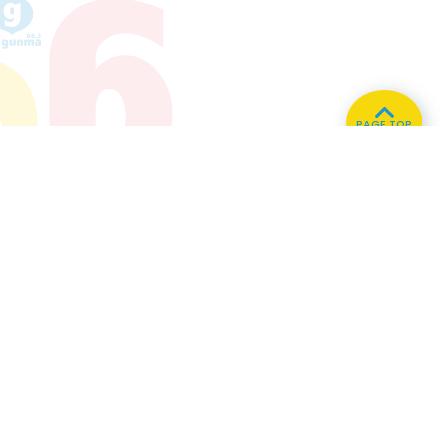
PAGE TOP
ホーム
会社概要
プライバシーポリシー
CMについてのお問い合わせ
86.3
Main
MHz
Haruna
82.2MHz
Kusatsu
76.7MHz
Naganohara
82.0MHz