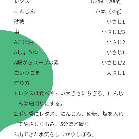
レタス
1/2個（200g）
にんじん
1/3本（35g）
砂糖
小さじ1
塩
小さじ1/3
Aごま油
小さじ2
Aしょうゆ
小さじ1
A鶏がらスープの素
小さじ1/2
白いりごま
大さじ1
作り方
レタスは食べやすい大きさにちぎる。にんじ
んは細切りにする。
ポリ袋にレタス、にんじん、砂糖、塩を入れ
てやさしくもみ、5分ほど置く。
出てきた水気をしっかりしぼる。