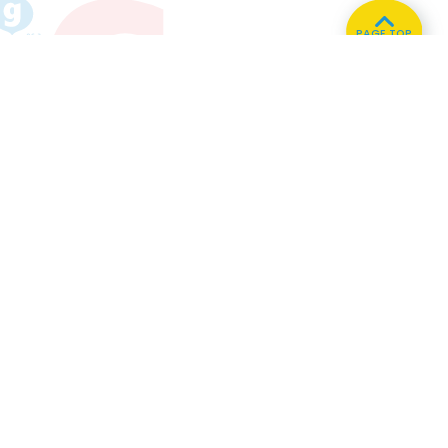
PAGE TOP
ホーム
会社概要
プライバシーポリシー
CMについてのお問い合わせ
86.3
Main
MHz
Haruna
82.2MHz
Kusatsu
76.7MHz
Naganohara
82.0MHz
Manba
88.0MHz
Numata
77.8MHz
Tone
79.4MHz
Onishi
87.1MHz
Copyright © FM GUNMA Co., Ltd. All rights reserved.