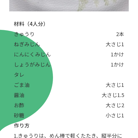
材料（4人分）
きゅうり
2本
ねぎみじん
大さじ1
にんにくみじん
1かけ
しょうがみじん
1かけ
タレ
ごま油
大さじ1
醤油
大さじ1.5
お酢
大さじ2
砂糖
小さじ1
作り方
きゅうりは、めん棒で軽くたたき、縦半分に