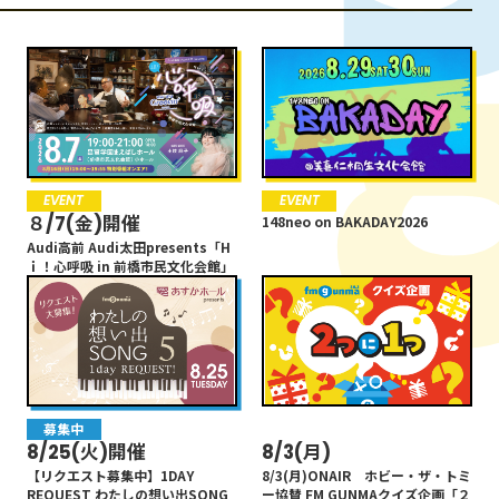
13:55
IMP.のIMPickup
14:00
IMP.
14:00
FRIDAY GOES ON～あっ、
それいただきっ！～
14:55
EVENT
募集中
EVENT
CANPAIGN
EVENT
EVENT
EVENT
EVENT
斉藤リョーツ
藤井悠
８/7(金)開催
8/25(火)開催
８/7(金)開催
8/30(日)
８/7(金)開催
148neo on BAKADAY2026
148neo on BAKADAY2026
148neo on BAKADAY2026
Audi高前 Audi太田presents「H
【リクエスト募集中】1DAY
Audi高前 Audi太田presents「H
8/30(日)群馬マスコミ３社マッ
Audi高前 Audi太田presents「H
14:55
ｉ！心呼吸 in 前橋市民文化会館」
REQUEST わたしの想い出SONG
ｉ！心呼吸 in 前橋市民文化会館」
チ 「群馬ダイヤモンドペガサス
ｉ！心呼吸 in 前橋市民文化会館」
NEWS
5
VS福島レッドホープス」
15:00
15:00
FRIDAY GOES ON～あっ、
それいただきっ！～
15:55
斉藤リョーツ
藤井悠
募集中
EVENT
EVENT
未分類
EVENT
EVENT
8/25(火)開催
8/11(火祝)19時
8/11(火祝)19時
8/3(月)
8/1(土)8/15(土)
8/1(土)8/15(土)
15:55
ホットスタッフ
【リクエスト募集中】1DAY
公開生放送｢LACCO TOWER in 伊
公開生放送｢LACCO TOWER in 伊
8/3(月)ONAIR ホビー・ザ・トミ
第38回FM GUNMAアマチュア音楽
第38回FM GUNMAアマチュア音楽
REQUEST わたしの想い出SONG
勢崎オート｣
勢崎オート｣
ー協賛 FM GUNMAクイズ企画「２
祭「ROCKERS2026」ライブ予選
祭「ROCKERS2026」ライブ予選