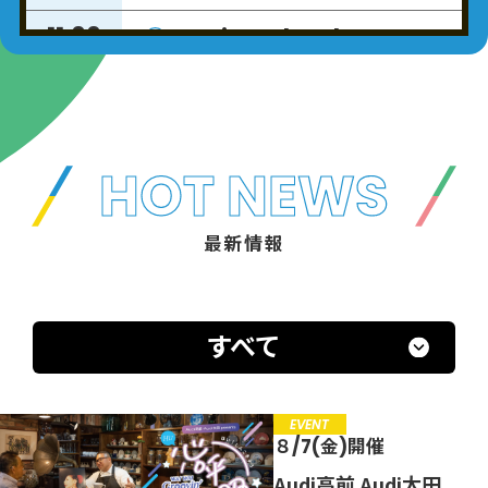
11:00
Yuming Chord
11:30
松任谷由実
11:30
風輪の明日は明日の風が吹
く
11:55
HOT NEWS
拓也（風輪）
翔司（風輪）
最新情報
11:55
NEWS
12:00
12:00
リョースケ☆セキの聴いて
くれナイカ!?
12:49
すべて
リョースケ☆セキ
EVENT
募集中
８/7(金)開催
12:49
EVENT
お天気情報
Audi高前 Audi太田