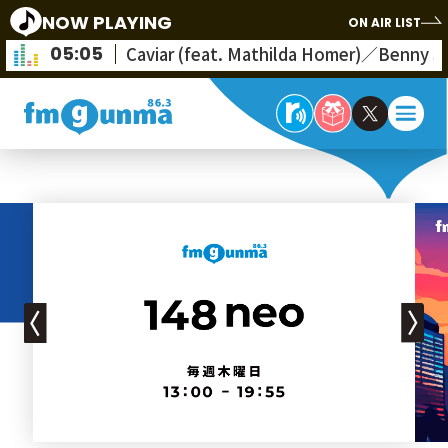
NOW PLAYING
ON AIR LIST
05:05
Caviar (feat. Mathilda Homer)／Benny S