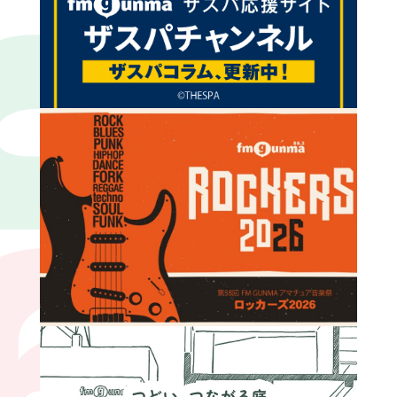
27:00
INI
27:00
ウチらのイイブン！
29:00
安達祐人
すがちゃん最高No.1（ぱーてぃーちゃ
ん）
パパラピーズ
あいさ
エレガント人生
栗田航兵（OCTPATH）