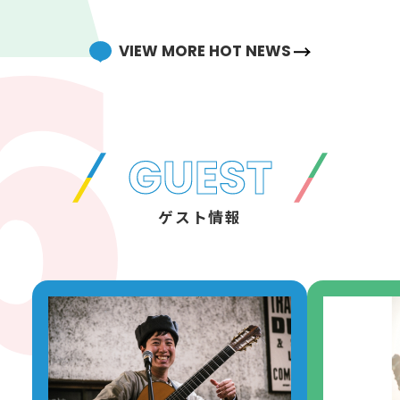
18:00
VIEW MORE HOT NEWS
18:00
中山秀征の夕焼けウォンチ
ュ！
18:55
中山秀征
礒干彩香
18:55
GUEST
NEWS
19:00
ゲスト情報
19:00
アーティスト・プロデュー
ス・スーパー・エディショ
19:55
ン
milet
19:55
NEWS
20:00