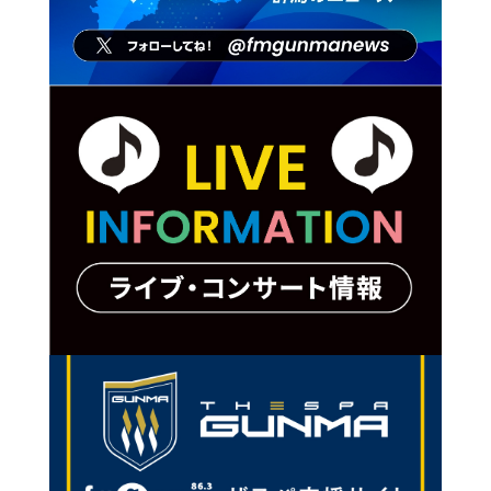
23:00
23:00
WEEKLY ARTIST FILE
23:55
鬼頭由芽
23:55
矢沢永吉 Sweet
Rock'n'Roll
24:00
小沢仁志
24:00
JET STREAM
24:55
福山雅治
ホラン千秋
24:55
NEWS
25:00
25:00
From INI