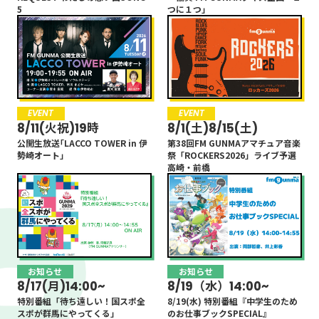
presents『ホットなお仕事
16:00
5
つに１つ」
高崎・前橋
高崎・前橋
トーク』
有村昆
高見侑里
16:00
中山秀征の夕焼けウォンチ
ュ！
16:55
EVENT
お知らせ
EVENT
お知らせ
8/11(火祝)19時
8/17(月)14:00~
8/1(土)8/15(土)
8/19（水）14:00~
中山秀征
礒干彩香
公開生放送｢LACCO TOWER in 伊
特別番組「待ち遠しい！国スポ全
第38回FM GUNMAアマチュア音楽
8/19(水) 特別番組『中学生のため
勢崎オート｣
スポが群馬にやってくる」
祭「ROCKERS2026」ライブ予選
のお仕事ブックSPECIAL』
16:55
高崎・前橋
FM GUNMA POWER PLAY
17:00
17:00
中山秀征の夕焼けウォンチ
ュ！
17:55
お知らせ
お知らせ
中山秀征
礒干彩香
お知らせ
お知らせ
発売日 7/2(木)
7/29(水)19:00OA！
8/17(月)14:00~
8/19（水）14:00~
バカタオル2026
特別番組｢NOTICE～Ivy to
17:55
特別番組「待ち遠しい！国スポ全
8/19(水) 特別番組『中学生のため
Fraudulent Game SPECIAL 」
スポーツニュース
スポが群馬にやってくる」
のお仕事ブックSPECIAL』
OA！