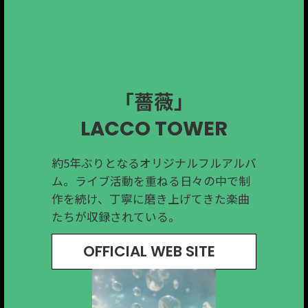
「レッツゴー花札」
「euphoria」
「Needed」
「Halo」
「薔薇」
ザ・リーサルウェポンズ
The Gentle Flower.
SHAKALABBITS
LACCO TOWER
Ovall
約5年ぶりとなるオリジナルフルアルバ
2024年に活動を再開した
桐生市在住mabanuaのバンド。メンバ
アメリカ出身サイボーグジョーさん
沼田発の４人組ロックバンドThe
ム。ライブ活動を重ねる日々の中で制
SHAKALABBITSが、再開後初となるミ
ー3人全員がプロデューサーとしても活
と、前橋出身アイキッドさんのユニッ
Gentle Flower. 日常の中に生まれる理
作を続け、丁寧に磨き上げてきた楽曲
ニアルバムをリリース。ポップセンス
躍する音楽集団。光と影を映し出す二
ト。
想と現実のわずかな “ズレ” に焦点を当
たちが収録されている。
とスカパンクを軸としたサウンドが魅
面性が際立つアルバム。
「花札」をテーマにした 80年代風ディ
てた、哲学的な一曲。
力の１枚。
スコソング。
OFFICIAL WEB SITE
OFFICIAL WEB SITE
OFFICIAL WEB SITE
OFFICIAL WEB SITE
OFFICIAL WEB SITE