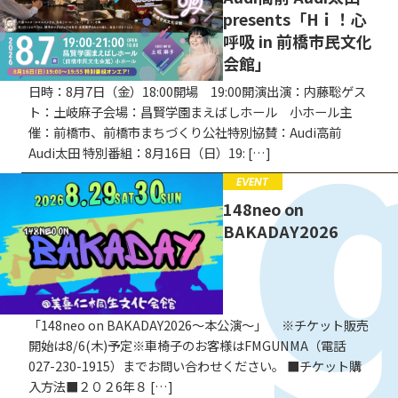
12:52
CAMPAIGN
presents「Hｉ！心
呼吸 in 前橋市民文化
お知らせ
12:52
会館」
FM GUNMA POWER PLAY
12:55
日時：8月7日（金）18:00開場 19:00開演出演：内藤聡ゲス
ト：土岐麻子会場：昌賢学園まえばしホール 小ホール主
12:55
日典ラサのライフシステム
催：前橋市、前橋市まちづくり公社特別協賛：Audi高前
Audi太田 特別番組：8月16日（日）19: […]
プレゼンツ ENDING SONG
13:00
EVENT
黒川萌々乃
148neo on
13:00
リョースケ☆セキの聴いて
BAKADAY2026
くれナイカ!?
13:30
リョースケ☆セキ
「148neo on BAKADAY2026〜本公演〜」 ※チケット販売
13:30
FRIDAY GOES ON～あっ、
開始は8/6(木)予定※車椅子のお客様はFMGUNMA（電話
それいただきっ！～
13:55
027-230-1915）までお問い合わせください。 ■チケット購
入方法■２０２6年８ […]
斉藤リョーツ
藤井悠