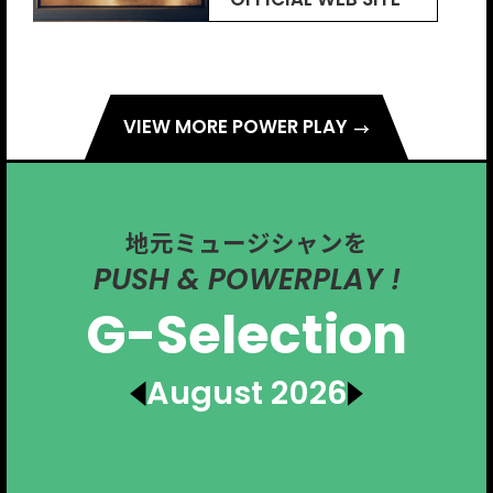
OFFICIAL WEB SITE
OFFICIAL WEB SITE
VIEW MORE POWER PLAY
地元ミュージシャンを
PUSH & POWERPLAY !
G-Selection
August 2026