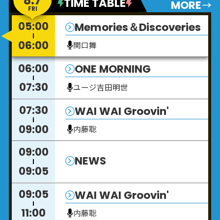
8.7
TIME TABLE
MORE
FRI
05:00
Memories＆Discoveries
06:00
関口舞
06:00
ONE MORNING
07:30
ユージ
吉田明世
07:30
WAI WAI Groovin'
09:00
内藤聡
09:00
NEWS
09:05
09:05
WAI WAI Groovin'
11:00
内藤聡