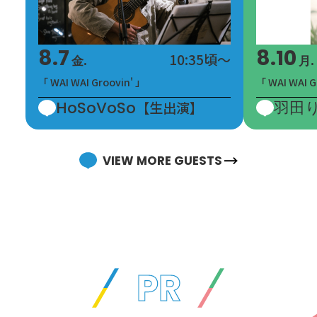
20:00
内田彩の 「うちださんのお
うっちー」
20:15
8.7
8.10
10:35頃～
金.
月.
内田彩
「 WAI WAI Groovin' 」
「 WAI WAI G
20:15
Do The Shuffle ～AI音選
HoSoVoSo
羽田
【生出演】
部～
20:30
VIEW MORE GUESTS
20:30
yama びこラジオ
20:55
yama
20:55
NEWS
21:00
PR
21:00
Everlasting Music
21:30
横山エリカ