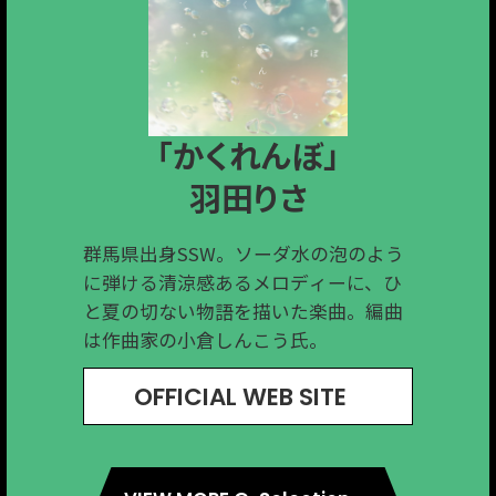
「終わりが手招きしている」
「HIGHLIGHT」
「Small tree」
「かくれんぼ」
「毒」
Ivy to Fraudulent Game
HoSoVoSo
脇山えりか
工藤さくら
羽田りさ
群馬県で結成された3人組ロックバン
三重出身、高崎在住のシンガーソング
群馬県出身SSW。ソーダ水の泡のよう
高崎出身の宅録音楽家。これまでの柔
福岡出身・群馬在住のシンガーソング
ド。15周年イヤーを終えた節目に制作
ライターホソボソ。「僕も誰かにアレ
に弾ける清涼感あるメロディーに、ひ
らかでアンビエントな作風とは異な
ライター。牧歌的でハートウォームな
された本作は、原点回帰の意思を色濃
ンジされたい。」という自身の一言か
と夏の切ない物語を描いた楽曲。編曲
り、疾走感溢れるストロングなロック
歌声をアコースティックサウンドとと
く反映したEP になった。
ら、登山仲間で音楽家のはるこうべさ
は作曲家の小倉しんこう氏。
チューンに仕上がっている。
もに届けている。
んによるアレンジが決まり制作した
OFFICIAL WEB SITE
OFFICIAL WEB SITE
OFFICIAL WEB SITE
OFFICIAL WEB SITE
OFFICIAL WEB SITE
EP。