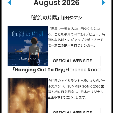
August 2026
「Pressure Dynamite」
「Toi toi toi！」
「航海の片隅」
「新女神」
「ゼロカラ」
インナージャーニー
名誉伝説
山田タケシ
gb
パーカーズ
「世界で一番有名な山田タケシにな
Vo.こたにの儚くも温かい唯⼀無⼆の歌
2人組ロックバンド。メジャーデビュー
ストレートな歌詞とどこか懐かしい口
gb（ジービー）は、ソウルミュージッ
る」ことを夢見て今年5月デビュー。特
声と、Gt.けっさくが⼿がけるポップで
シングルの曲名「Toi toi toi」はうまく
ずさんでしまうメロディが持ち味のロ
ク界のレジェンドKool &The Gang の
徴的な名前とのギャップを感じさせる
コミカルなライフミュージックが、圧
いくよ！というドイツ語のおまじない
ックバンド。体現している“POPS”の
オリジナルメンバー ジョージ・ブラウ
唯一無二の歌声を持つシンガー。
倒的中毒性を⽣む。
の言葉。
厚みがさらに増した楽曲。
ンを父に持つシンガーソングライタ
ー。
OFFICIAL WEB SITE
OFFICIAL WEB SITE
OFFICIAL WEB SITE
OFFICIAL WEB SITE
OFFICIAL WEB SITE
「Good At Lying（ft. Langhorne Slim）」
「Hanging Out To Dry」
「マクラメ フィーチャリング メイ･シモネス」
「ディナー・パーティー」
「break up season」
ナイル・ホーラン
Florence Road
Yorke
ジレット・ジョンソン
アロン
今注目のアイルランド出身、4人組ガー
オーストラリア出身のオルタナティ
ワン・ダイレクションのメンバーで、
ルズバンド。SUMMER SONIC 2026 出
ブ・ポップ・アーティスト。
現在はソロとして活動。本作はシネマ
アロンは、米国ノースカロライナ州出
アメリカナッシュビルを拠点に活動す
演！初来日を記念し、日本オリジナル
日本でも注目を集めていて、indigo la
ティックでありながらオーガニックな
身。ジャジー・ポップの新星。去年、
るシンガー・ソングライター。フォー
企画盤を8/5に発売します。
Endとのコラボシングルもリリースし
サウンドが特徴。
ジャズの名門ヴァーヴレコードと契約
ク／アメリカーナの人気シンガー・ソ
ている。
しEPをリリース。
ングライター、ラングホーン・スリム
をフィーチャーした楽曲。
OFFICIAL WEB SITE
OFFICIAL WEB SITE
OFFICIAL WEB SITE