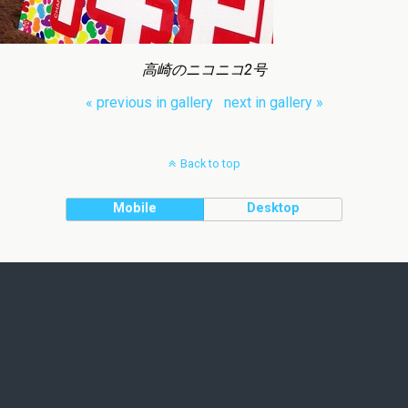
高崎のニコニコ2号
« previous in gallery
next in gallery »
Back to top
Mobile
Desktop