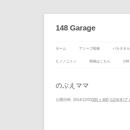
コ
ン
テ
148 Garage
ン
ツ
へ
ス
キ
ッ
ホーム
アミーゴ投稿
バカタオル
プ
ヒノノニトン
投稿はこちら
14
のぶえママ
公開日時:
2014/12/03
300 × 400
(
12/4(木