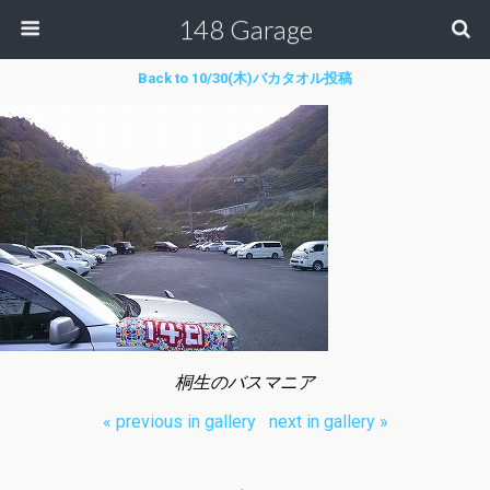
148 Garage
Back to 10/30(木)バカタオル投稿
桐生のバスマニア
« previous in gallery
next in gallery »