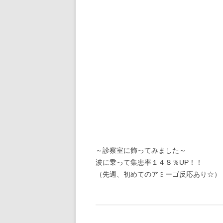
～診察室に飾ってみました～
波に乗って集患率１４８％UP！！
（先週、初めてのアミーゴ反応あり☆）