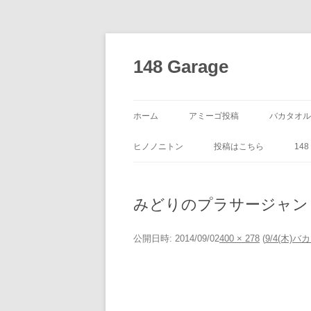
コ
ン
テ
148 Garage
ン
ツ
へ
ス
キ
ッ
ホーム
アミーゴ投稿
バカタオル
プ
ヒノノニトン
投稿はこちら
14
みどりのプラサージャン
公開日時:
2014/09/02
400 × 278
(
9/4(木)