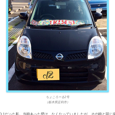
ちょころーる2号
（栃木県足利市）
載NO.1だった私。当時あった壁は、なくなっていましたが、その時と同