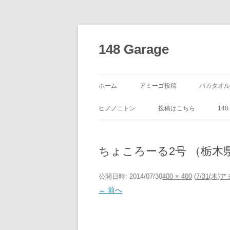
コ
ン
テ
148 Garage
ン
ツ
へ
ス
キ
ッ
ホーム
アミーゴ投稿
バカタオル
プ
ヒノノニトン
投稿はこちら
14
ちょころーる2号 （栃木
公開日時:
2014/07/30
400 × 400
(
7/31(木
← 前へ