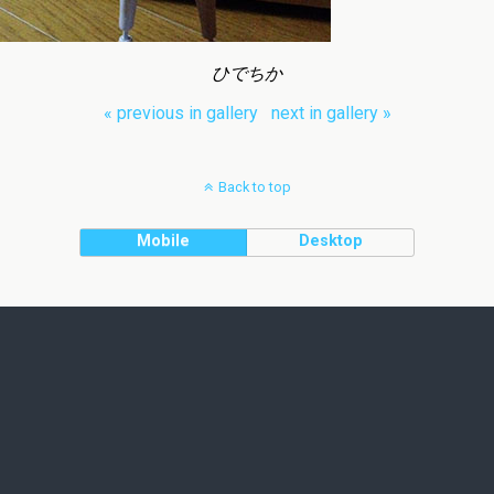
ひでちか
« previous in gallery
next in gallery »
Back to top
Mobile
Desktop