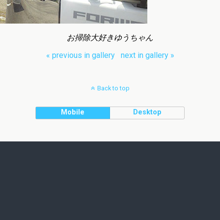
お掃除大好きゆうちゃん
« previous in gallery
next in gallery »
Back to top
Mobile
Desktop