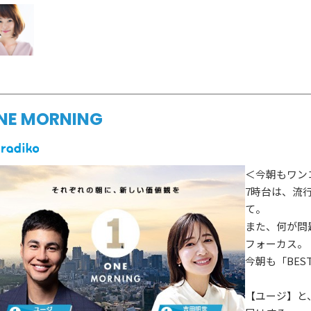
ゲスト情報
SPECIAL
STAY TUN
タイアップ企画
会社概要
ラジオ広告
採用情報
NE MORNING
アナウンスセミナー
＜今朝もワン
7時台は、流
て。
また、何が問
フォーカス。
今朝も「BEST
【ユージ】と