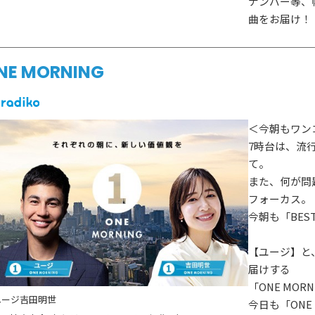
ナンバー等、
曲をお届け！
NE MORNING
＜今朝もワン
7時台は、流
て。
また、何が問
フォーカス。
今朝も「BEST
【ユージ】と
届けする
「ONE MOR
ユージ
吉田明世
今日も「ONE