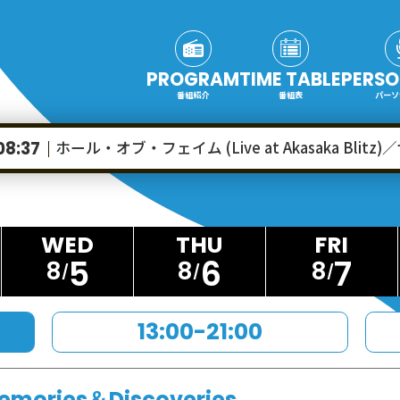
PROGRAM
TIME TABLE
PERSO
番組紹介
番組表
パーソ
ホール・オブ・フェイム (Live at Akasaka Blit
08:37
5
6
7
8
8
8
13:00-21:00
emories＆Discoveries