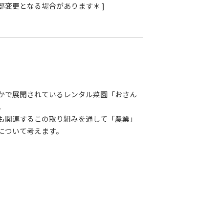
部変更となる場合があります＊ ]
かで展開されているレンタル菜園「おさん
。
も関連するこの取り組みを通して「農業」
について考えます。
LAY
パワープレイ
on