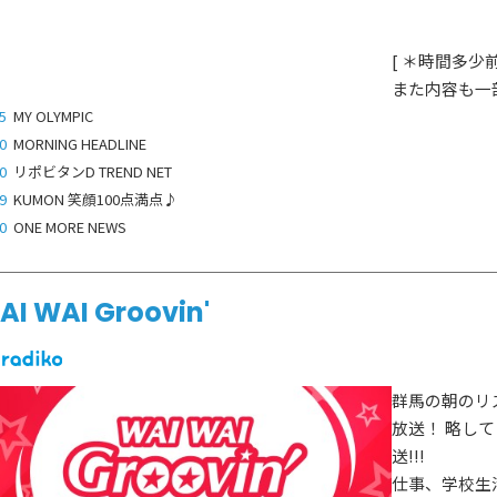
[ ＊時間多
また内容も一
5
MY OLYMPIC
0
MORNING HEADLINE
0
リポビタンD TREND NET
9
KUMON 笑顔100点満点♪
0
ONE MORE NEWS
AI WAI Groovin'
群馬の朝のリ
放送！ 略して
送!!!
仕事、学校生