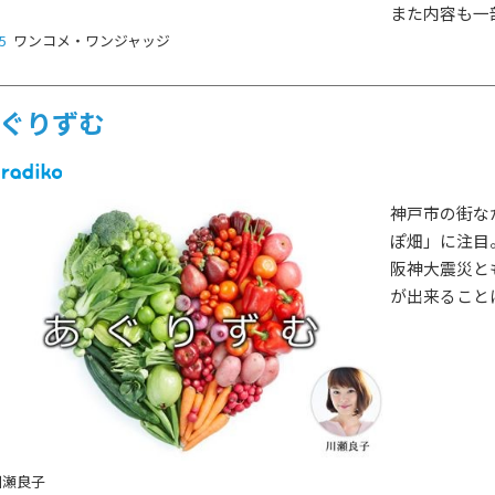
また内容も一
5
ワンコメ・ワンジャッジ
ぐりずむ
神戸市の街な
ぽ畑」に注目
阪神大震災と
が出来ること
HOT NEWS
POWER P
最新情報
川瀬良子
GUEST
G-Selecti