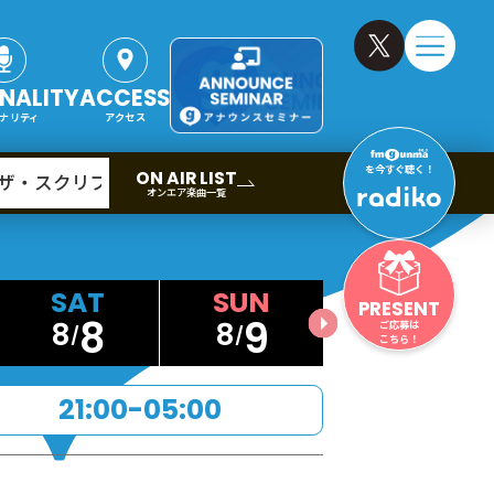
NALITY
ACCESS
ナリティ
アクセス
を今すぐ聴く！
ON AIR LIST
z)／ザ・スクリプト
オンエア楽曲一覧
PRESENT
8
9
8
8
ご応募は
こちら！
21:00-05:00