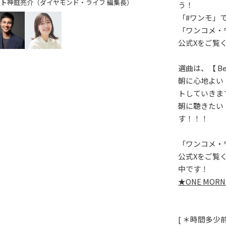
神庭亮介（ダイヤモンド・ライフ 編集長）
う！
「#ワンモ」
「ワンコメ・
公式Xをご覧
選曲は、【 Bes
朝に心地よい
トしていきま
朝に聴きたい【 
す！！！
「ワンコメ・
公式Xをご覧
中です！
★ONE MO
[ ＊時間多