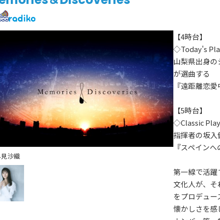
【4時台】
◇Today's Pla
山梨県出身の
が選曲する
『遠距離恋愛
【5時台】
◇Classic Play
指揮者の坂入
『スペインへ
早見沙織
第一線で活躍
文化人が、そ
をプロデュー
懐かしさを感