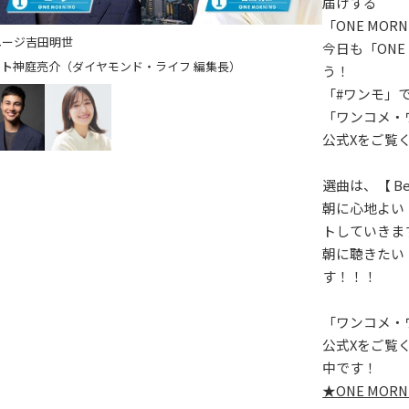
届けする
「ONE MOR
ユージ
吉田明世
今日も「ONE
神庭亮介（ダイヤモンド・ライフ 編集長）
う！
「#ワンモ」
「ワンコメ・
公式Xをご覧
選曲は、【 Bes
朝に心地よい
トしていきま
朝に聴きたい【 
す！！！
「ワンコメ・
公式Xをご覧
中です！
★ONE MO