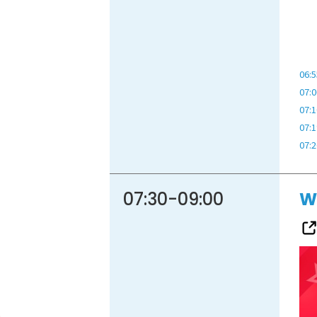
06:5
07:0
07:1
07:1
07:2
07:30
-
09:00
W