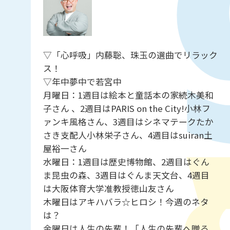
▽「心呼吸」内藤聡、珠玉の選曲でリラック
ス！
▽年中夢中で若宮中
月曜日：1週目は絵本と童話本の家続木美和
子さん 、2週目はPARIS on the City!小林フ
ァンキ風格さん、3週目はシネマテークたか
さき支配人小林栄子さん、4週目はsuiran土
屋裕一さん
水曜日：1週目は歴史博物館、2週目はぐん
ま昆虫の森、3週目はぐんま天文台、4週目
は大阪体育大学准教授徳山友さん
木曜日はアキハバラ☆ヒロシ！今週のネタ
は？
金曜日は人生の先輩！「人生の先輩へ贈る