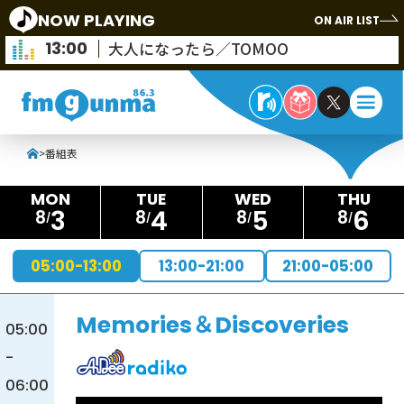
NOW PLAYING
ON AIR LIST
13:00
大人になったら／TOMOO
>
番組表
3
4
5
6
8
8
8
8
05:00-13:00
13:00-21:00
21:00-05:00
Memories＆Discoveries
05:00
-
06:00