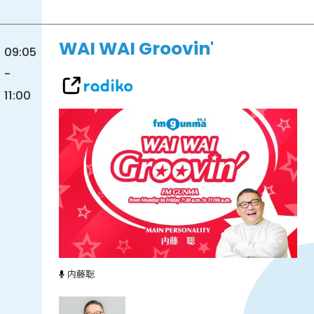
WAI WAI Groovin'
09:05
-
11:00
内藤聡