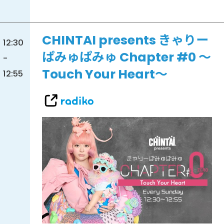
CHINTAI presents きゃりー
12:30
ぱみゅぱみゅ Chapter #0 ～
-
Touch Your Heart～
12:55