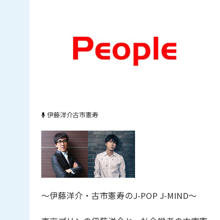
伊藤洋介
古市憲寿
～伊藤洋介・古市憲寿のJ-POP J-MIND～