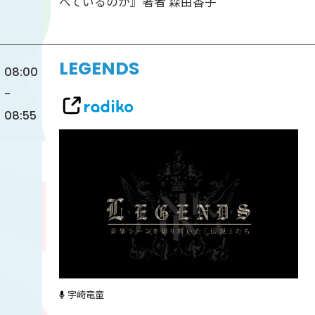
べているのか』著者 森由香子
LEGENDS
08:00
-
08:55
宇崎竜童