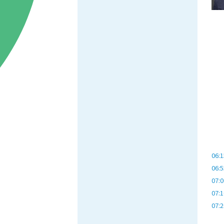
06:1
06:5
07:0
07:1
07:2