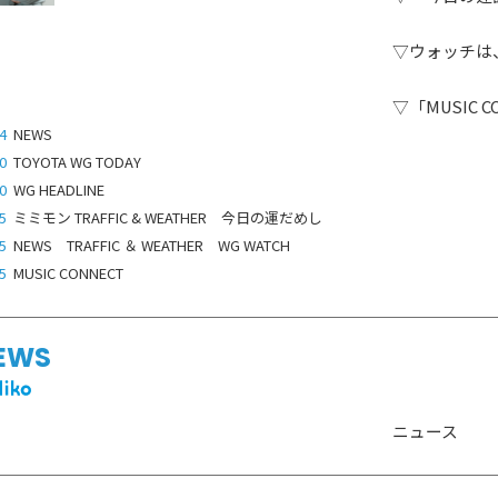
ゲスト情報
SPECIAL
STAY TUN
タイアップ企画
▽ウォッチは
▽「MUSIC C
4
NEWS
会社概要
ラジオ広告
0
TOYOTA WG TODAY
採用情報
0
WG HEADLINE
5
ミミモン TRAFFIC & WEATHER 今日の運だめし
アナウンスセミナー
5
NEWS TRAFFIC ＆ WEATHER WG WATCH
5
MUSIC CONNECT
EWS
ニュース