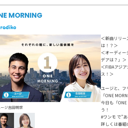
NE MORNING
＜新曲リリー
は！？＞
＜オーディー
デアは？」＞
＜FIBAアジア
ス！＞
ユージと、フ
「ONE MOR
今日も「ONE
ユージ
吉田明世
う！
#ワンモ で”
詳しくは番組