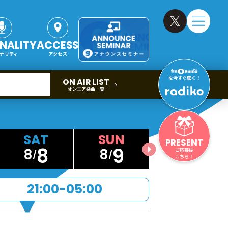
NALITY
ACCESS
ナリティ
アクセス
を今すぐ聴く！
ON AIR LIST
オンエア楽曲一覧
PRESENT
8
9
8
8
ご応募は
こちら！
21:00-05:00