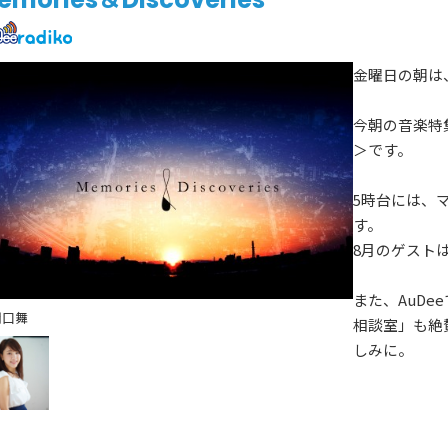
金曜日の朝は
今朝の音楽特集のテ
＞です。
5時台には、
す。
8月のゲスト
また、AuD
関口舞
相談室」も絶
しみに。