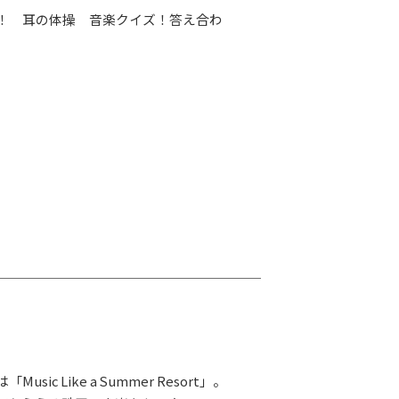
！ 耳の体操 音楽クイズ！答え合わ
usic Like a Summer Resort」。