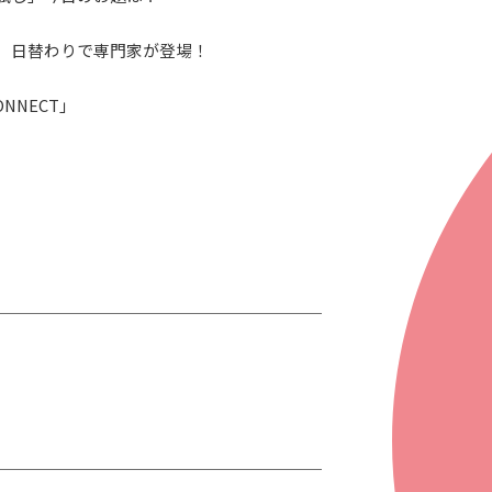
G-Selection
ED!
STAY TUNED!バックナンバー
、日替わりで専門家が登場！
ONNECT」
後援情報