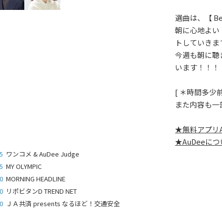
選曲は、【 Bes
朝に心地よい
トしていきま
今週も朝に聴きた
います！！！
[ ＊時間多
また内容も一
★無料アプリ
★AuDeeに
5
ワンコメ & AuDee Judge
5
MY OLYMPIC
0
MORNING HEADLINE
0
リポビタンD TREND NET
0
ＪＡ共済 presents なるほど！交通安全