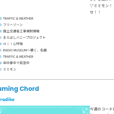
▽ミミモン！
せ！！
8
TRAFFIC & WEATHER
0
フリーゾーン
8
国土交通省工事規制情報
3
まえばしハニープロジェクト
8
Ｈｉ！心呼吸
5
RADIO MUSEUM～聴く、名画
5
TRAFFIC & WEATHER
8
年中夢中で若宮中
3
ミミモン
uming Chord
今週のコードは「M