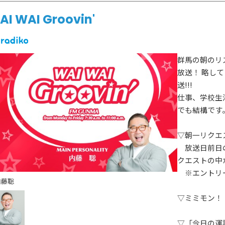
AI WAI Groovin'
群馬の朝のリ
放送！ 略して
送!!!
仕事、学校生
でも結構です
▽朝一リクエ
放送日前日の1
クエストの中
※エントリー
内藤聡
▽ミミモン！
HOT NEWS
POWER P
最新情報
GUEST
G-Selecti
▽「今日の運