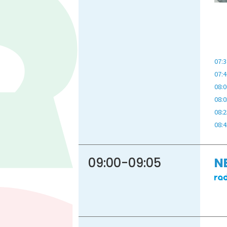
86.3
Main
MHz
07:3
Haruna
82.2MHz
07:4
Naganohara
82.0MHz
08:0
Numata
77.8MHz
08:0
Onishi
87.1MHz
08:2
Kusatsu
76.7MHz
08:4
Manba
88.0MHz
Tone
79.4MHz
09:00
-
09:05
N