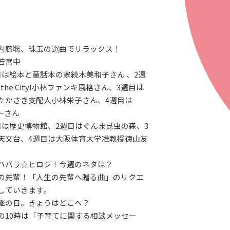
内藤聡、珠玉の選曲でリラックス！
若宮中
目は絵本と童話本の家続木美和子さん 、2週
on the City!小林ファンキ風格さん、3週目は
たかさき支配人小林栄子さん、4週目は
裕一さん
目は歴史博物館、2週目はぐんま昆虫の森、3
天文台、4週目は大阪体育大学准教授徳山友
ハバラ☆ヒロシ！今週のネタは？
の先輩！「人生の先輩へ贈る曲」のリクエ
していきます。
継の日。きょうはどこへ？
の10時は「子育てに関する相談メッセー