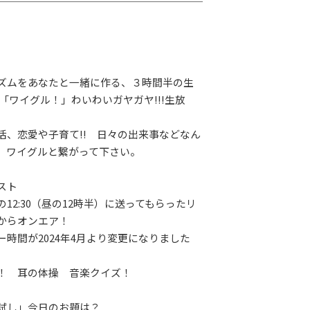
ズムをあなたと一緒に作る、３時間半の生
「ワイグル！」わいわいガヤガヤ!!!生放
活、恋愛や子育て!! 日々の出来事などなん
。ワイグルと繋がって下さい。
スト
2:30（昼の12時半）に送ってもらったリ
からオンエア！
時間が2024年4月より変更になりました
！ 耳の体操 音楽クイズ！
LAY
パワープレイ
on
試し」今日のお題は？