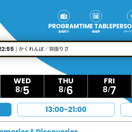
PROGRAM
TIME TABLE
PERSO
番組紹介
番組表
パーソ
かくれんぼ／羽田りさ
22:55
5
6
7
8
8
8
13:00-21:00
emories＆Discoveries