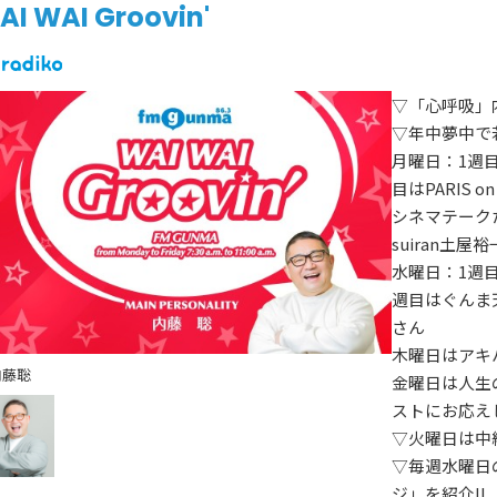
AI WAI Groovin'
▽「心呼吸」
▽年中夢中で
月曜日：1週
目はPARIS 
シネマテーク
suiran土屋
水曜日：1週
週目はぐんま
さん
木曜日はアキ
内藤聡
金曜日は人生
ストにお応え
▽火曜日は中
▽毎週水曜日
ジ」を紹介!!