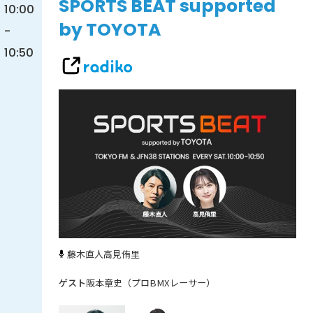
SPORTS BEAT supported
10:00
by TOYOTA
-
10:50
藤木直人
高見侑里
阪本章史（プロBMXレーサー）