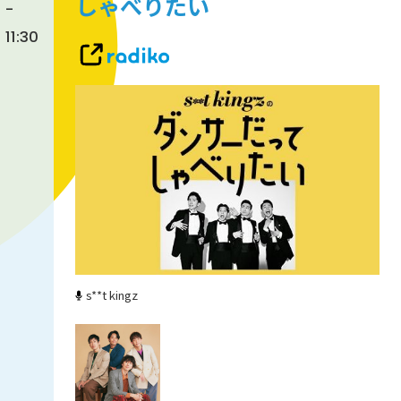
しゃべりたい
-
11:30
s**t kingz