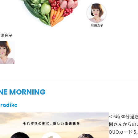
川瀬良子
NE MORNING
＜6時30分過
樹さんからの
QUOカード 