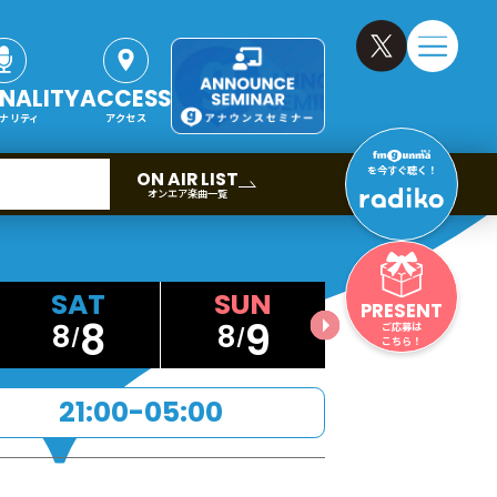
NALITY
ACCESS
ナリティ
アクセス
を今すぐ聴く！
ON AIR LIST
オンエア楽曲一覧
PRESENT
8
9
8
8
ご応募は
こちら！
21:00-05:00