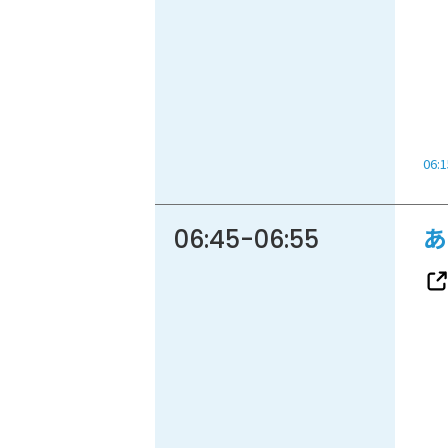
86.3
Main
MHz
Haruna
82.2MHz
Naganohara
82.0MHz
06:1
Numata
77.8MHz
Onishi
87.1MHz
06:45
-
06:55
あ
Kusatsu
76.7MHz
Manba
88.0MHz
Tone
79.4MHz