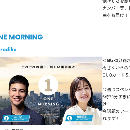
懐かしさを感
ナンバー等、
曲をお届け！
NE MORNING
＜6時30分過
樹さんからの
QUOカード 
今週はスペシ
6時30分す
け！
今話題のアー
れます！！