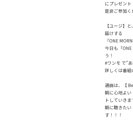
にプレゼント
是非ご参加く
【ユージ】と
届けする
「ONE MOR
今日も「ONE
う！
#ワンモ で”
詳しくは番組
選曲は、【 Bes
朝に心地よい
トしていきま
朝に聴きたい【 
す！！！
HOT NEWS
POWER P
最新情報
GUEST
G-Selecti