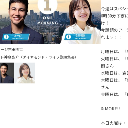
今週はスペシ
6時30分す
け！
今話題のアー
れます！！
ユージ
吉田明世
月曜日は、「A
神庭亮介（ダイヤモンド・ライフ副編集長）
火曜日は、「F
樹さん
水曜日は、岩
木曜日は、「
さん
金曜日は、「
& MORE!!
本日火曜は・