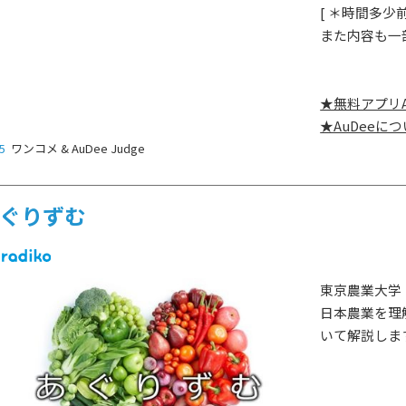
ゲスト情報
[ ＊時間多
SPECIAL
STAY TUN
タイアップ企画
また内容も一
★無料アプリ
会社概要
ラジオ広告
★AuDeeに
採用情報
5
ワンコメ & AuDee Judge
アナウンスセミナー
ぐりずむ
東京農業大学
日本農業を理
いて解説しま