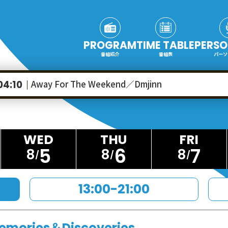
PROGRAM
TIME TABLE
PERSO
番組紹介
番組表
パーソ
Away For The Weekend／Dmjinn
04:10
5
6
7
8
8
8
13:00-21:00
emories＆Discoveries