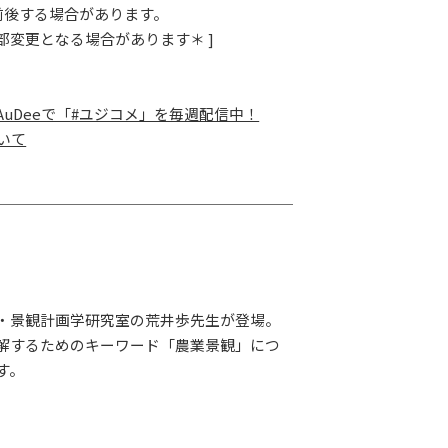
G-Selection
少前後する場合があります。
ED!
STAY TUNED!バックナンバー
部変更となる場合があります＊ ]
AuDeeで「#ユジコメ」を毎週配信中！
後援情報
ついて
・景観計画学研究室の荒井歩先生が登場。
解するためのキーワード「農業景観」につ
す。