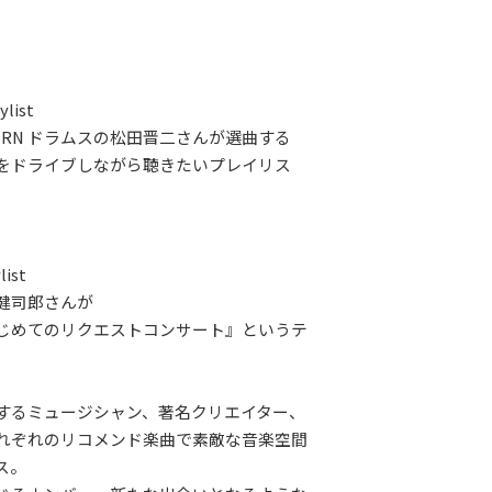
ylist
K HORN ドラムスの松田晋二さんが選曲する
をドライブしながら聴きたいプレイリス
list
健司郎さんが
じめてのリクエストコンサート』というテ
するミュージシャン、著名クリエイター、
れぞれのリコメンド楽曲で素敵な音楽空間
ス。