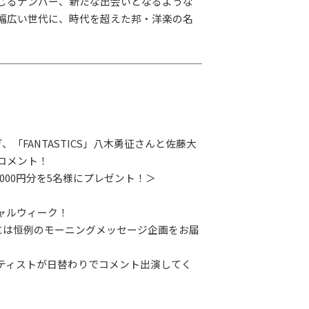
じるナンバー、新たな出会いとなるような
幅広い世代に、時代を超えた邦・洋楽の名
ぎ、「FANTASTICS」八木勇征さんと佐藤大
コメント！
5,000円分を5名様にプレゼント！＞
ャルウィーク！
ぎには恒例のモーニングメッセージ企画をお届
ティストが日替わりでコメント出演してく