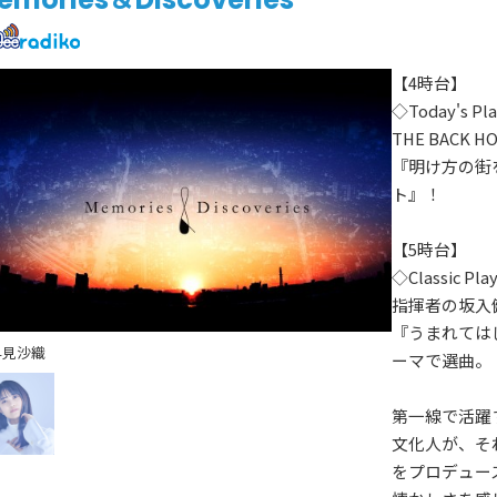
【4時台】
◇Today's Pla
THE BAC
『明け方の街
ト』！
【5時台】
◇Classic Play
指揮者の坂入
『うまれては
早見沙織
ーマで選曲。
第一線で活躍
文化人が、そ
をプロデュー