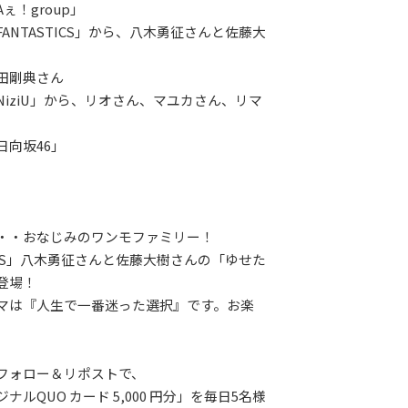
ぇ！group」
ANTASTICS」から、八木勇征さんと佐藤大
田剛典さん
NiziU」から、リオさん、マユカさん、リマ
日向坂46」
・・おなじみのワンモファミリー！
TICS」八木勇征さんと佐藤大樹さんの「ゆせた
登場！
マは『人生で一番迷った選択』です。お楽
フォロー＆リポストで、
ナルQUO カード 5,000 円分」を毎日5名様