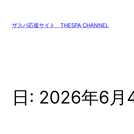
内
容
を
ザスパ応援サイト THESPA CHANNEL
ス
キ
ッ
プ
日:
2026年6月