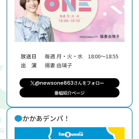
放送日
毎週 月・火・水 18:00～18:55
出 演
揚妻 由璃子
@newsone863
さんを
フォロー
番組紹介ページ
かかあデンパ！