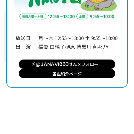
放送日
月～木 12:55～13:00 土 9:55～10:00
出 演
揚妻 由璃子
榊原 博
黒川 萌々乃
@JANAVI863
さんを
フォロー
番組紹介ページ