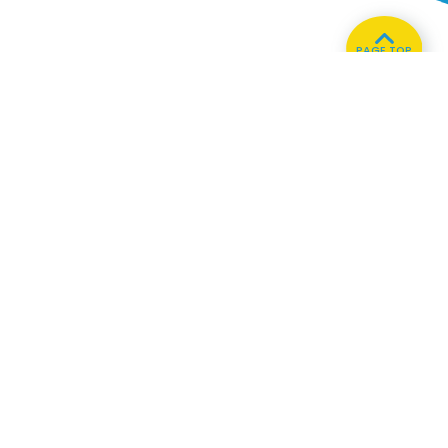
PAGE TOP
ホーム
会社概要
プライバシーポリシー
CMについてのお問い合わせ
86.3
Main
MHz
Haruna
82.2MHz
Kusatsu
76.7MHz
Naganohara
82.0MHz
Manba
88.0MHz
Numata
77.8MHz
Tone
79.4MHz
Onishi
87.1MHz
Copyright © FM GUNMA Co., Ltd. All rights reserved.