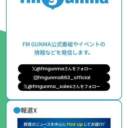
FM GUNMA公式番組やイベントの
情報などを発信します。
@fmgunma
さんを
フォロー
fmgunma863_official
@fmgunma_sales
さんを
フォロー
報道X