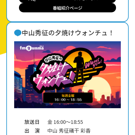
番組紹介ページ
中山秀征の夕焼けウォンチュ！
放送日
金 16:00～18:55
出 演
中山 秀征
礒干 彩香