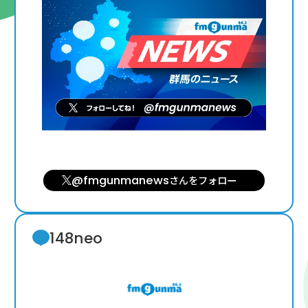
@fmgunmanews
さんを
フォロー
148neo