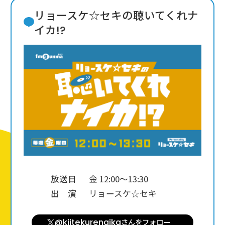
リョースケ☆セキの聴いてくれナ
イカ!?
放送日
金 12:00～13:30
出 演
リョースケ☆セキ
@kiitekurenaika
さんを
フォロー