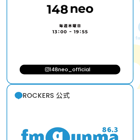
148neo_official
ROCKERS 公式