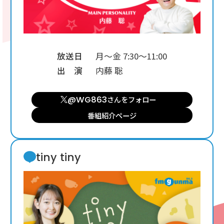
放送日
月～金 7:30～11:00
出 演
内藤 聡
@WG863
さんを
フォロー
番組紹介ページ
tiny tiny