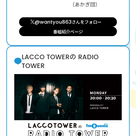
（あかぎ団）
@wantyou863
さんを
フォロー
番組紹介ページ
LACCO TOWERの RADIO
TOWER