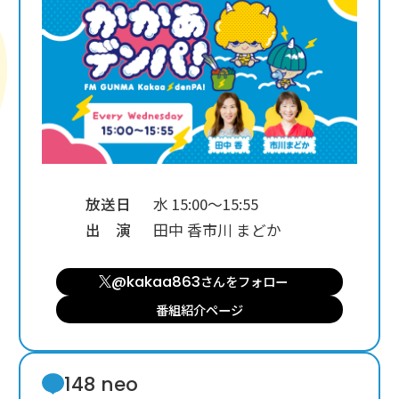
放送日
水 15:00～15:55
出 演
田中 香
市川 まどか
@kakaa863
さんを
フォロー
番組紹介ページ
148 neo