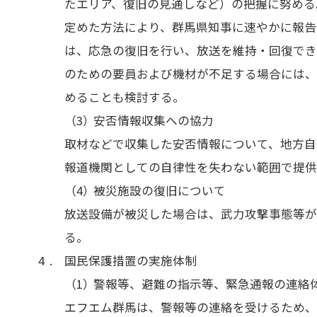
たエリア、復旧の見通しなど）の把握に努める
定めた方法により、群馬県知事に速やかに報告
は、応急の復旧を行い、放送を維持・回復で
のための要員および機材が不足する場合には
めることも検討する。
安否情報収集への協力
取材などで収集した安否情報について、地方自
報道機関としての自律性を失わない範囲で提
被災施設の復旧について
放送設備が被災した場合は、武力攻撃事態等
る。
国民保護措置の実施体制
警報等、避難の指示等、緊急通報の連絡
エフエム群馬は、警報等の連絡を受けるため、
HOT NEWS
POWER P