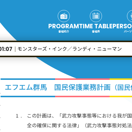
PROGRAM
TIME TABLE
PERSO
番組紹介
番組表
パーソ
モンスターズ・インク／ランディ・ニューマン
01:07
エフエム群馬 国民保護業務計画
（国民
この計画は、「武力攻撃事態等における我が
全の確保に関する法律」（武力攻撃事態対処