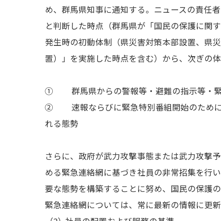
最新情報
め、群馬県知事に通知する。ニュースの責任者
GUEST
G-Selecti
ゲスト情報
と判断した時点（群馬県が「国民の保護に関
SPECIAL
STAY TUN
タイアップ企画
発生時の初動体制（県災害対策本部設置、県
置）」を実施した時点を含む）から、次ぎの
会社概要
ラジオ広告
①
群馬県からの警報等・避難の指示等・
採用情報
②
速報ならびに緊急特別番組開始のため
れる態勢
アナウンスセミナー
さらに、政府が武力攻撃事態または武力攻撃
める緊急連絡網に基づき社員の非常招集を行
要な態勢を構築することに努め、国民の保護
緊急連絡網については、常に最新の情報に更
社員の配置および服務の基準