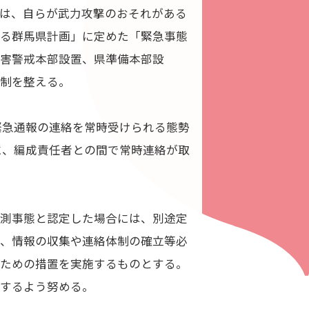
パワープレイ
は、自らが武力攻撃のおそれがある
on
G-Selection
する群馬県計画」に定めた「緊急事態
ED!
STAY TUNED!バックナンバー
災害警戒本部設置、県準備本部設
体制を整える。
後援情報
緊急通報の連絡を常時受けられる態勢
に、編成責任者との間で常時連絡が取
予測事態と認定した場合には、別途定
い、情報の収集や連絡体制の確立等必
のための措置を実施するものとする。
新するよう努める。