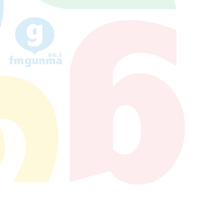
86.3
Main
MHz
Haruna
82.2MHz
Naganohara
82.0MHz
Numata
77.8MHz
Onishi
87.1MHz
Kusatsu
76.7MHz
Manba
88.0MHz
Tone
79.4MHz