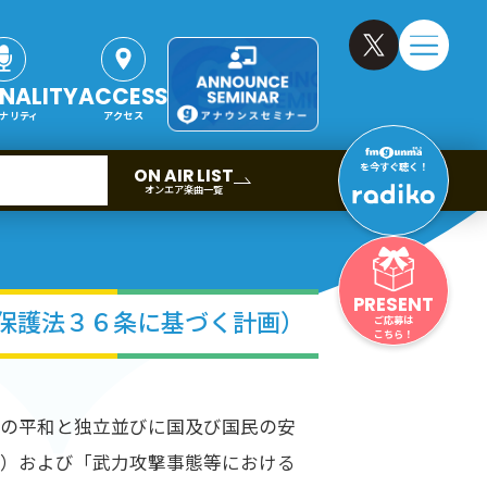
NALITY
ACCESS
ナリティ
アクセス
を今すぐ聴く！
ON AIR LIST
オンエア楽曲一覧
PRESENT
保護法３６条に基づく計画）
ご応募は
こちら！
国の平和と独立並びに国及び国民の安
法）および「武力攻撃事態等における