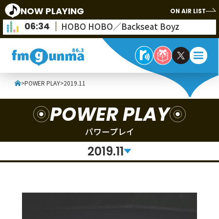
NOW PLAYING
ON AIR LIST
06:34
HOBO HOBO／Backseat Boyz
>
POWER PLAY
>
2019.11
POWER PLAY
パワープレイ
2019.11