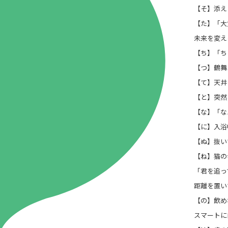
【そ】添え
【た】「大
未来を変え
【ち】「ち
【つ】鶴舞う
【て】天井
【と】突然
【な】「な
【に】入浴
【ぬ】抜い
【ね】猫の
「君を追っ
距離を置いて
【の】飲め
スマートに