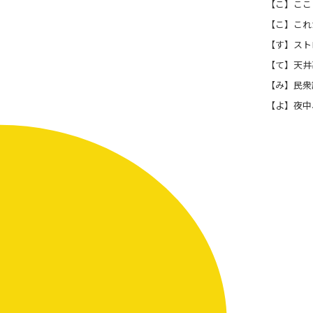
【こ】ここ
【こ】これ
【す】スト
【て】天井
【み】民衆
【よ】夜中