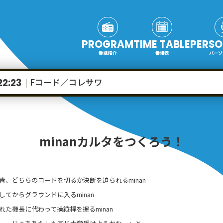
PROGRAM
TIME TABLE
PERSO
番組紹介
番組表
パーソ
Fコード／コレサワ
22:23
minanカルタをつくろう！
青、どちらのコードを切るか決断を迫られるminan
してからグラウンドに入るminan
れた機長に代わって操縦桿を握るminan