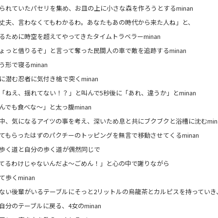
られていたパセリを集め、お皿の上に小さな森を作ろうとするminan
丈夫、言わなくてもわかるわ。あなたもあの時代から来た人ね」と、
るために時空を超えてやってきたタイムトラベラーminan
ょっと借りるぞ」と言って奪った民間人の車で敵を追跡するminan
形で寝るminan
に潜む忍者に気付き槍で突くminan
「ねえ、揺れてない！？」と叫んで5秒後に「あれ、違うか」とminan
んでも食べな〜」と太っ腹minan
中、気になるアイツの事を考え、深いため息と共にブクブクと浴槽に沈むmin
てもらったはずのパクチーのトッピングを無言で移動させてくるminan
歩く道と自分の歩く道が偶然同じで
てるわけじゃないんだよ～ごめん！」と心の中で謝りながら
歩くminan
ない後輩がいるテーブルにそっと2リットルの烏龍茶とカルピスを持っていき
自分のテーブルに戻る、4女のminan