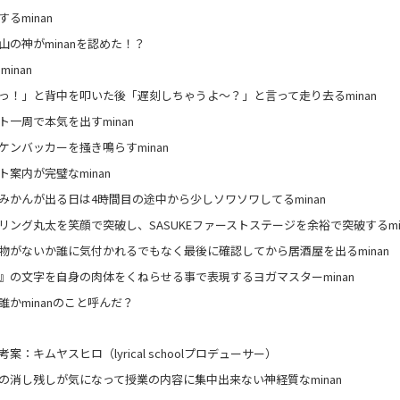
るminan
山の神がminanを認めた！？
inan
っ！」と背中を叩いた後「遅刻しちゃうよ～？」と言って走り去るminan
ト一周で本気を出すminan
ケンバッカーを掻き鳴らすminan
ト案内が完璧なminan
みかんが出る日は4時間目の途中から少しソワソワしてるminan
リング丸太を笑顔で突破し、SASUKEファーストステージを余裕で突破するmin
物がないか誰に気付かれるでもなく最後に確認してから居酒屋を出るminan
』の文字を自身の肉体をくねらせる事で表現するヨガマスターminan
誰かminanのこと呼んだ？
案：キムヤスヒロ（lyrical schoolプロデューサー）
の消し残しが気になって授業の内容に集中出来ない神経質なminan