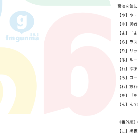
醤油を気にす
【や】や…
【ゆ】勇者 m
【よ】「よ
【ら】ラス
【り】リッ
【る】ルー
【れ】冷凍
【ろ】ロー
【わ】忘れ
【を】『を
【ん】ん？
《番外編》考
【こ】黒板