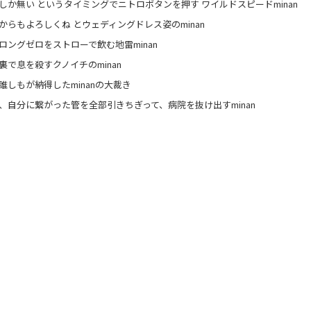
しか無い というタイミングでニトロボタンを押す ワイルドスピードminan
からもよろしくね とウェディングドレス姿のminan
ロングゼロをストローで飲む地雷minan
裏で息を殺すクノイチのminan
誰しもが納得したminanの大裁き
、自分に繋がった管を全部引きちぎって、病院を抜け出すminan