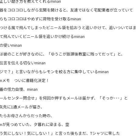
正しい磨き方を教えてくれるminan
器をコロコロしながら玄関を開けると、友達ではなく宅配業者が立っていて
らもコロコロはやめずに荷物を受け取るminan
HOT NEWS
POWER P
最新情報
つける風で飛んでしまったビニール袋を拾おうと追いかけて、追いついては
GUEST
G-Selecti
て飛んでいくビニール袋を追いかけ続けるminan
ゲスト情報
SPECIAL
STAY TUN
使いminan
タイアップ企画
は彼のことが好きなのに、「ゆうこが放課後教室に残ってだって」と、
伝言を伝える切ないminan
ジで？」と言いながらもレモンを絞る方に集中しているminan
会社概要
ラジオ広告
nanメモ ついに書籍化決定！
採用情報
番の怪力自慢、minan
ールセンター問合せ」を何回か押すもメールは届かず、「そっか･･･」と
アナウンスセミナー
矢先に1通メールが届き、
たらお母さんからだった時の、
nanが見つめていた、夕暮れに染まる、空
う気にしない！気にしない！」と言った後もまだ、Tシャツに零した