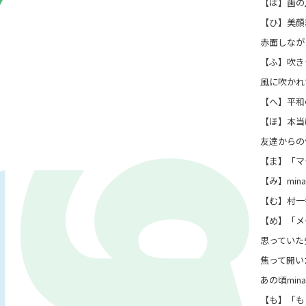
【は】歯の
【ひ】美顔
赤面しなが
【ふ】吹き
風に吹かれ
【へ】平和の
【ほ】本当
86.3
友達からの
Main
MHz
【ま】「マ
Haruna
82.2MHz
【み】mi
Naganohara
82.0MHz
【む】村一
Numata
77.8MHz
【め】「メ
Onishi
87.1MHz
思っていた
Kusatsu
76.7MHz
焦って開い
Manba
88.0MHz
Tone
79.4MHz
あの頃mi
【も】「も