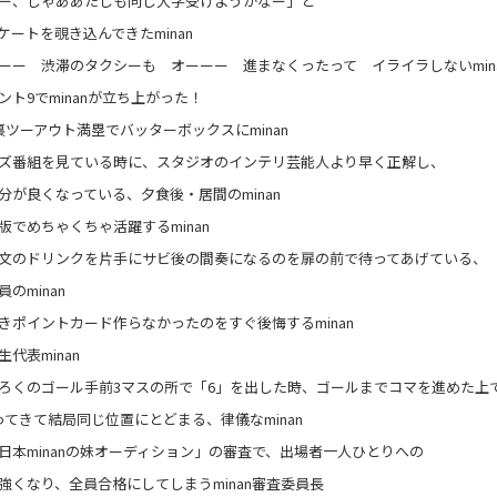
ー、じゃああたしも同じ大学受けようかなー」と
ケートを覗き込んできたminan
ーー 渋滞のタクシーも オーーー 進まなくったって イライラしないmin
ント9でminanが立ち上がった！
裏ツーアウト満塁でバッターボックスにminan
ズ番組を見ている時に、スタジオのインテリ芸能人より早く正解し、
分が良くなっている、夕食後・居間のminan
版でめちゃくちゃ活躍するminan
文のドリンクを片手にサビ後の間奏になるのを扉の前で待ってあげている、
のminan
きポイントカード作らなかったのをすぐ後悔するminan
代表minan
ろくのゴール手前3マスの所で「6」を出した時、ゴールまでコマを進めた上
ってきて結局同じ位置にとどまる、律儀なminan
日本minanの妹オーディション」の審査で、出場者一人ひとりへの
強くなり、全員合格にしてしまうminan審査委員長