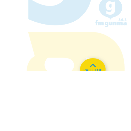
PAGE TOP
い合わせ
82.0MHz
76.7MHz
Naganohara
Kusatsu
6.3
MHz
77.8MHz
88.0MHz
Numata
Manba
87.1MHz
79.4MHz
82.2MHz
Onishi
Tone