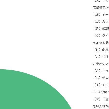
【え】「え
志望校アン
【お】オー
【か】カウ
【き】9回
【く】クイ
ちょっと気
【け】劇場
【こ】ご注
カラオケ店員
【さ】さっ
【し】新入生
【す】すご
3マス分戻
【せ】「全
思い入れが