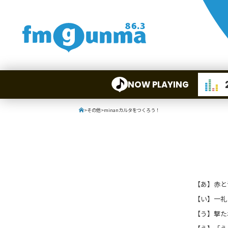
NOW PLAYING
>
その他
>
minanカルタをつくろう！
【あ】赤と
【い】一礼
【う】撃た