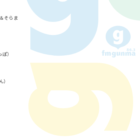
ー＆そらま
っぽ）
ゃん）