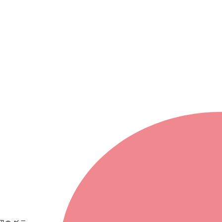
LAY
パワープレイ
on
G-Selection
ED!
STAY TUNED!バックナンバー
後援情報