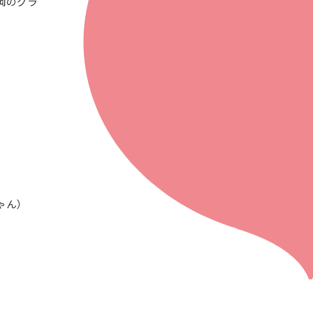
岡のグラ
ゃん）