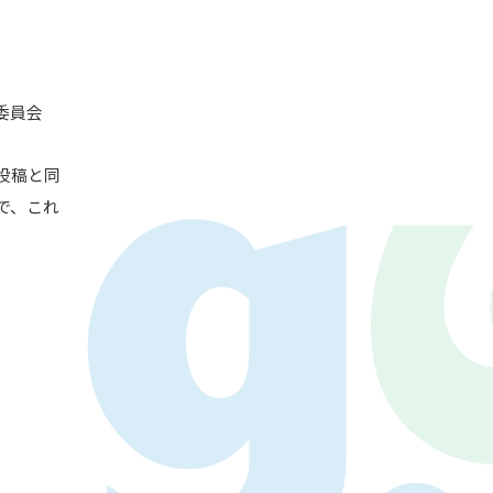
委員会
投稿と同
で、これ