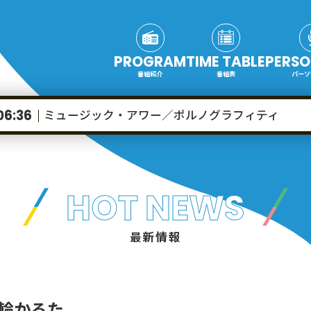
PROGRAM
TIME TABLE
PERSO
番組紹介
番組表
パーソ
ミュージック・アワー／ポルノグラフィティ
06:36
るた
HOT NEWS
最新情報
その他
ち抜き 風輪か