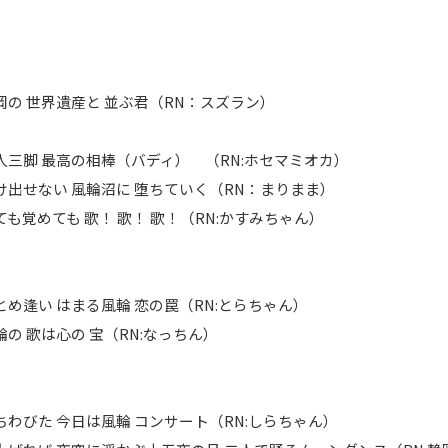
岡の 世界遺産と 並ぶ君（RN：スズラン）
HOT NEWS
POWER P
最新情報
GUEST
G-Selecti
人三脚 最高の相棒（バディ） （RN:ホセマミオカ）
ゲスト情報
け出せない 風輪沼に 堕ちていく（RN：まりまま）
SPECIAL
STAY TUN
タイアップ企画
も覚めても 歌！ 歌！ 歌！（RN:かすみちゃん）
会社概要
ラジオ広告
とめ逢い はまる風輪 恋の罠（RN:とらちゃん）
採用情報
の 歌は心の 宝（RN:なっちん）
アナウンスセミナー
ちわびた 今日は風輪 コンサート（RN:しらちゃん）