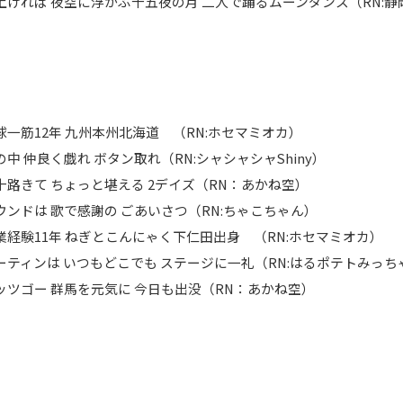
上げれば 夜空に浮かぶ十五夜の月 二人で踊るムーンダンス（RN:静
球一筋12年 九州本州北海道 （RN:ホセマミオカ）
中 仲良く戯れ ボタン取れ（RN:シャシャシャShiny）
十路きて ちょっと堪える 2デイズ（RN：あかね空）
ウンドは 歌で感謝の ごあいさつ（RN:ちゃこちゃん）
業経験11年 ねぎとこんにゃく下仁田出身 （RN:ホセマミオカ）
ーティンは いつもどこでも ステージに一礼（RN:はるポテトみっち
ッツゴー 群馬を元気に 今日も出没（RN：あかね空）