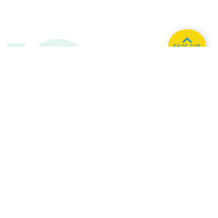
PAGE TOP
ホーム
会社概要
プライバシーポリシー
CMについてのお問い合わせ
86.3
Main
MHz
Haruna
82.2MHz
Kusatsu
76.7MHz
Naganohara
82.0MHz
Manba
88.0MHz
Numata
77.8MHz
Tone
79.4MHz
Onishi
87.1MHz