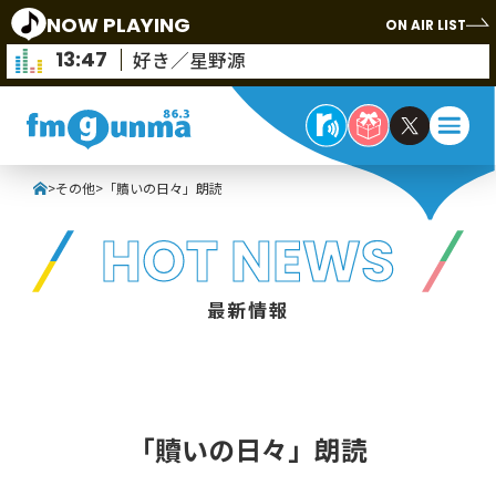
NOW PLAYING
ON AIR LIST
13:47
好き／星野源
>
その他
>
「贖いの日々」朗読
HOT NEWS
最新情報
その他
「贖いの日々」朗読