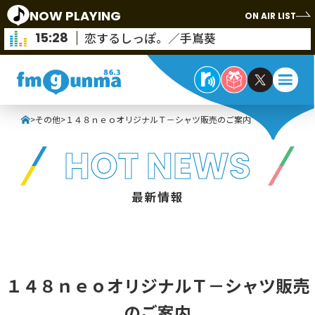
NOW PLAYING
ON AIR LIST
15:28
恋するしっぽ。／手嶌葵
>
その他
>
１４８ｎｅｏオリジナルＴ－シャツ販売のご案内
HOT NEWS
最新情報
その他
１４８ｎｅｏオリジナルＴ－シャツ販売
のご案内