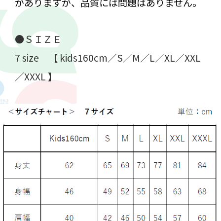
がありますが、品質には問題はありません。
●ＳＩＺＥ
7 size 【 kids160cm／S／M／L／XL／XXL
／XXXL 】