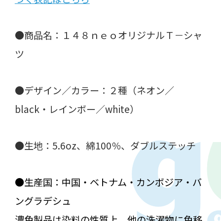
●商品名：１４８ｎｅｏオリジナルＴ－シャ
ツ
●デザイン／カラー：２種（ネオン／
black・レインボー／white）
●生地：5.6oz、綿100％、ダブルステッチ
●生産国：中国・ベトナム・カンボジア・バ
ングラデシュ
濃色製品は染料の性質上、他の洗濯物に色移