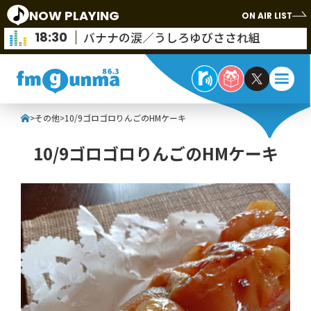
NOW PLAYING
ON AIR LIST
18:30
バナナの涙／うしろゆびさされ組
>
その他
>
10/9ゴロゴロりんごのHMケーキ
10/9ゴロゴロりんごのHMケーキ