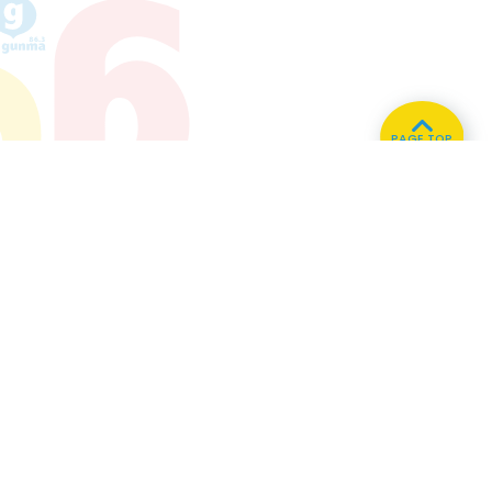
PAGE TOP
ホーム
会社概要
プライバシーポリシー
CMについてのお問い合わせ
86.3
Main
MHz
Haruna
82.2MHz
Kusatsu
76.7MHz
Naganohara
82.0MHz