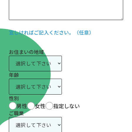
宜しければご記入ください。（任意）
お住まいの地域
年齢
性別
男性
女性
指定しない
ご職業