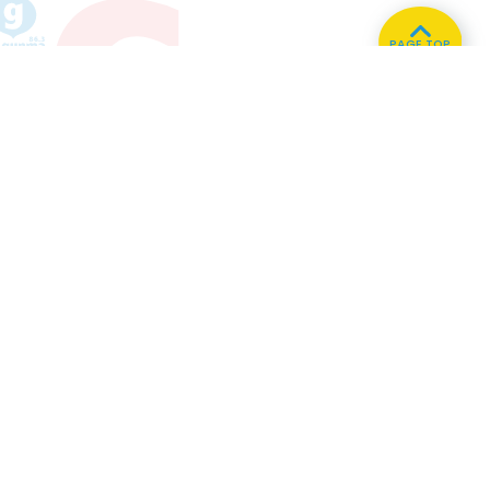
PAGE TOP
ホーム
会社概要
プライバシーポリシー
CMについてのお問い合わせ
86.3
Main
MHz
Haruna
82.2MHz
Kusatsu
76.7MHz
Naganohara
82.0MHz
Manba
88.0MHz
Numata
77.8MHz
Tone
79.4MHz
Onishi
87.1MHz
Copyright © FM GUNMA Co., Ltd. All rights reserved.