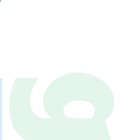
86.3
Main
MHz
Haruna
82.2MHz
Naganohara
82.0MHz
Numata
77.8MHz
Onishi
87.1MHz
Kusatsu
76.7MHz
Manba
88.0MHz
Tone
79.4MHz