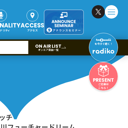
NALITY
ACCESS
ナリティ
アクセス
を今すぐ聴く！
ON AIR LIST
オンエア楽曲一覧
PRESENT
ご応募は
こちら！
ッチ
奈川フューチャードリーム