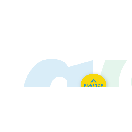
PAGE TOP
い合わせ
82.0MHz
76.7MHz
Naganohara
Kusatsu
6.3
MHz