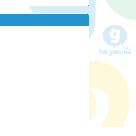
LAY
パワープレイ
on
G-Selection
ED!
STAY TUNED!バックナンバー