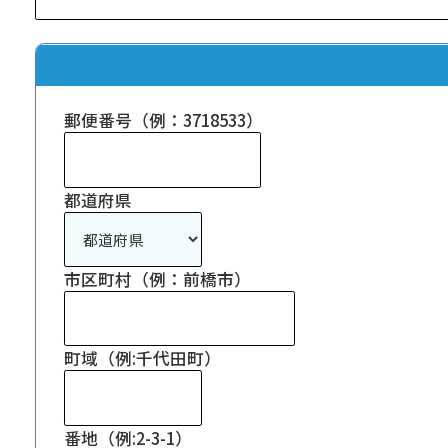
郵便番号（例：3718533）
都道府県
市区町村（例：前橋市）
HOT NEWS
POWER P
最新情報
町域（例:千代田町）
GUEST
G-Selecti
ゲスト情報
SPECIAL
STAY TUN
タイアップ企画
番地（例:2-3-1）