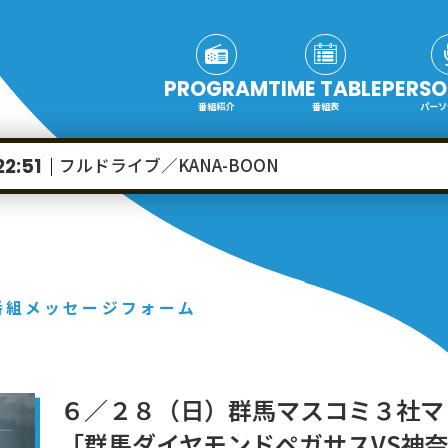
PROGRAM
TIME TABLE
PERSO
番組紹介
番組表
パーソ
フルドライブ／KANA-BOON
22:51
番組メッセージフォーム
６／２８（日）群馬マスコミ３社マ
「群馬ダイヤモンドペガサスVS神