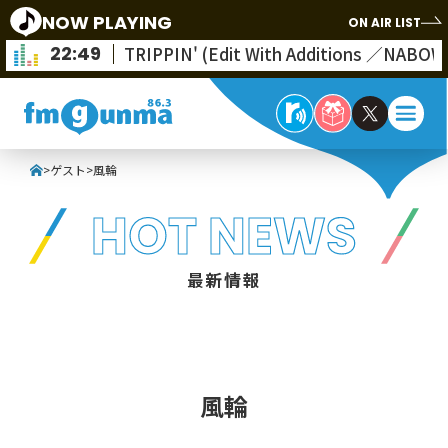
NOW PLAYING
ON AIR LIST
22:49
TRIPPIN' (Edit With Additions ／NABOW
>
ゲスト
>
風輪
HOT NEWS
最新情報
風輪