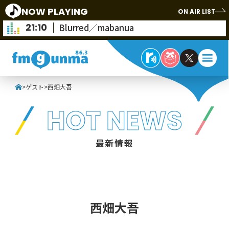
NOW PLAYING
ON AIR LIST
21:10
Blurred／mabanua
>
ゲスト
>
西畑大吾
HOT NEWS
最新情報
西畑大吾