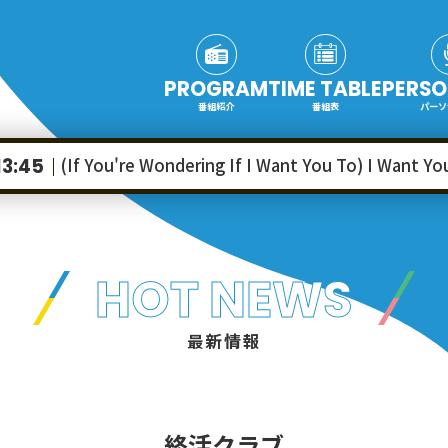
PROGRAM
TIME TABLE
PERSO
番組紹介
番組表
パーソ
(If You're Wondering If I Want You To) I Want 
13:45
HOT NEWS
最新情報
終活クラブ