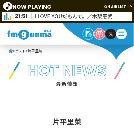
NOW PLAYING
ON AIR LIST
21:51
I LOVE YOUだもんで。／木梨憲武
>
ゲスト
>
片平里菜
HOT NEWS
最新情報
片平里菜