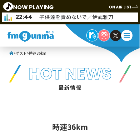
NOW PLAYING
ON AIR LIST
22:44
子供達を責めないで／伊武雅刀
>
ゲスト
>
時速36km
HOT NEWS
最新情報
時速36km