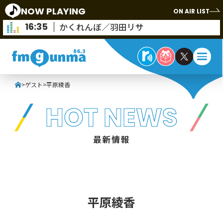
NOW PLAYING
ON AIR LIST
16:35
かくれんぼ／羽田リサ
>
ゲスト
>
平原綾香
HOT NEWS
最新情報
平原綾香