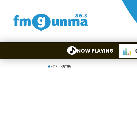
NOW PLAYING
>
ゲスト
>
丸竹夷