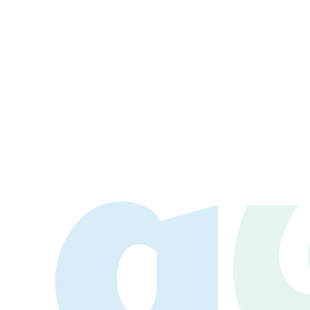
LAY
パワープレイ
on
G-Selection
ED!
STAY TUNED!バックナンバー
後援情報