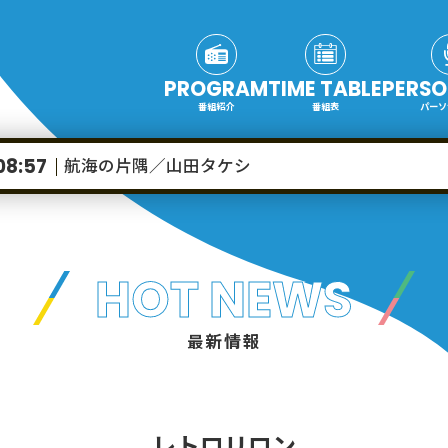
PROGRAM
TIME TABLE
PERSO
番組紹介
番組表
パーソ
航海の片隅／山田タケシ
08:57
HOT NEWS
最新情報
レトロリロン