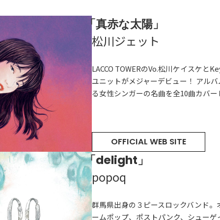
「真赤な太陽」
松川ジェット
LACCO TOWERのVo.松川ケイスケと
ユニットがメジャーデビュー！ アル
る女性シンガーの名曲を全10曲カバー
OFFICIAL WEB SITE
「delight」
HOT NEWS
POWER P
最新情報
popoq
GUEST
G-Selecti
ゲスト情報
SPECIAL
STAY TUN
タイアップ企画
群馬県出身の３ピースロックバンド。
ームポップ、ポストパンク、シューゲ