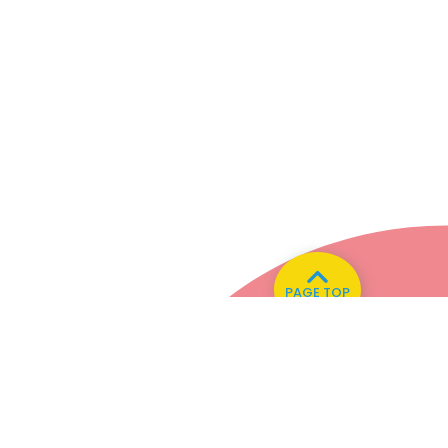
PAGE TOP
い合わせ
82.0MHz
76.7MHz
Naganohara
Kusatsu
6.3
MHz