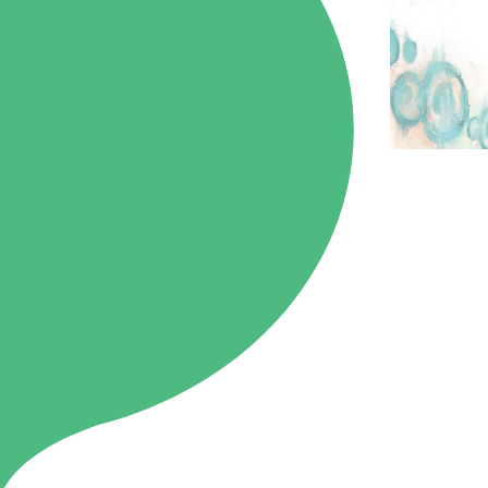
86.3
Main
MHz
Haruna
82.2MHz
Naganohara
82.0MHz
Numata
77.8MHz
Onishi
87.1MHz
Kusatsu
76.7MHz
Manba
88.0MHz
Tone
79.4MHz