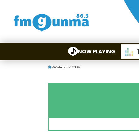
NOW PLAYING
>
G-Selection
>
2021.07