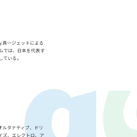
Key.真一ジェットによる
バムでは、日本を代表す
している。
LAY
パワープレイ
on
G-Selection
ED!
STAY TUNED!バックナンバー
オルタナティブ、ドリ
イズ、エレクトロ、ア