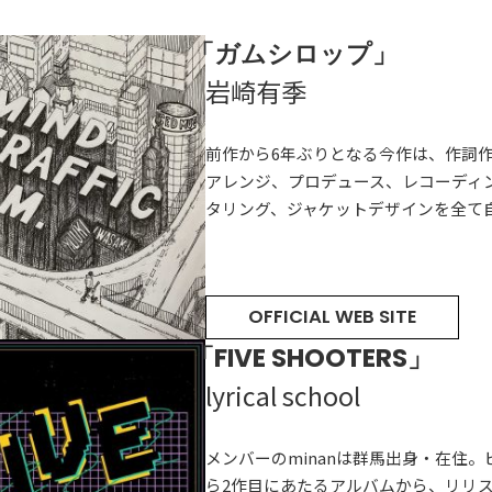
「ガムシロップ」
岩崎有季
前作から6年ぶりとなる今作は、作詞
アレンジ、プロデュース、レコーディ
タリング、ジャケットデザインを全て
OFFICIAL WEB SITE
「FIVE SHOOTERS」
HOT NEWS
POWER P
最新情報
lyrical school
GUEST
G-Selecti
ゲスト情報
SPECIAL
STAY TUN
タイアップ企画
メンバーのminanは群馬出身・在住
ら2作目にあたるアルバムから、リリ