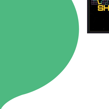
86.3
Main
MHz
Haruna
82.2MHz
Naganohara
82.0MHz
Numata
77.8MHz
Onishi
87.1MHz
Kusatsu
76.7MHz
Manba
88.0MHz
Tone
79.4MHz