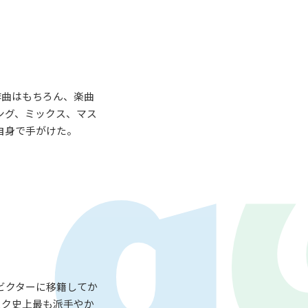
作曲はもちろん、楽曲
ング、ミックス、マス
自身で手がけた。
LAY
パワープレイ
on
G-Selection
ED!
STAY TUNED!バックナンバー
。ビクターに移籍してか
スク史上最も派手やか